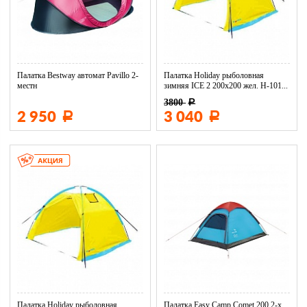
Палатка Bestway автомат Pavillo 2-
Палатка Holiday рыболовная
местн
зимняя ICE 2 200х200 жел. H-101...
3800
Р
2 950
3 040
Р
Р
Палатка Holiday рыболовная
Палатка Easy Camp Comet 200 2-х