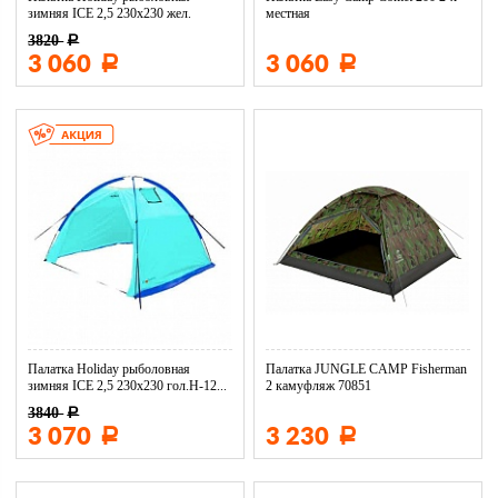
зимняя ICE 2,5 230х230 жел.
местная
3820
Р
3 060
3 060
Р
Р
Палатка Holiday рыболовная
Палатка JUNGLE CAMP Fisherman
зимняя ICE 2,5 230х230 гол.H-12...
2 камуфляж 70851
3840
Р
3 070
3 230
Р
Р