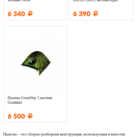
зеленый 70824
DELTA 1,8х1,5 желтый/серы...
6 340
6 390
Р
Р
Палатка GreenWay 2 местная
Greatland
6 500
Р
Палатка – это сборно-разборная конструкция, используемая в качестве