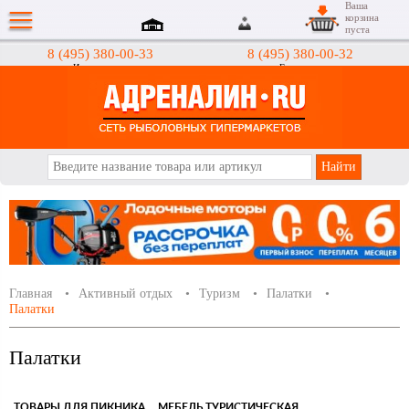
Ваша
корзина
пуста
8 (495) 380-00-33
8 (495) 380-00-32
Интернет-магазин
Гипермаркеты
АДРЕНАЛИН.RU
Главная
Активный отдых
Туризм
Палатки
Палатки
Палатки
ТОВАРЫ ДЛЯ ПИКНИКА
МЕБЕЛЬ ТУРИСТИЧЕСКАЯ