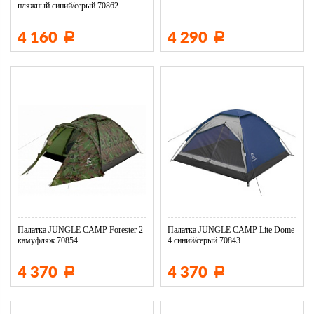
пляжный синий/серый 70862
4 160
4 290
Р
Р
Палатка JUNGLE CAMP Forester 2
Палатка JUNGLE CAMP Lite Dome
камуфляж 70854
4 синий/серый 70843
4 370
4 370
Р
Р