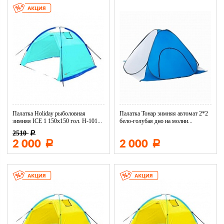
Палатка Holiday рыболовная
Палатка Тонар зимняя автомат 2*2
зимняя ICE 1 150х150 гол. H-101...
бело-голубая дно на молни...
2510
Р
2 000
2 000
Р
Р