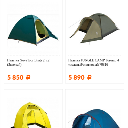
Палатка NovaTour Эльф 2 v.2
Палатка JUNGLE CAMP Toronto 4
(Зеленый)
т.зеленый/оливковый 70816
5 850
5 890
Р
Р