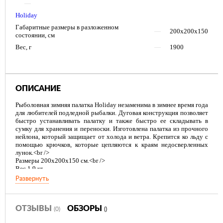
—
Holiday
Габаритные размеры в разложенном
—
200х200х150
состоянии, см
Вес, г
—
1900
ОПИСАНИЕ
Рыболовная зимняя палатка Holiday незаменима в зимнее время года
для любителей подледной рыбалки. Дуговая конструкция позволяет
быстро устанавливать палатку и также быстро ее складывать в
сумку для хранения и переноски. Изготовлена палатка из прочного
нейлона, который защищает от холода и ветра. Крепится ко льду с
помощью крючков, которые цепляются к краям недосверленных
лунок.<br />
Размеры 200х200х150 см.<br />
Вес 1,9 кг
Развернуть
ОТЗЫВЫ
ОБЗОРЫ
(0)
()