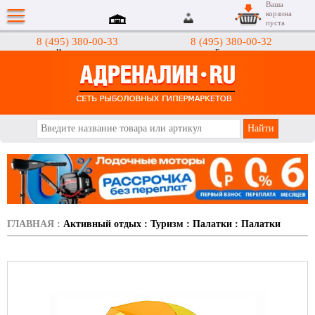
Ваша
корзина
пуста
8 (495) 380-00-33
8 (495) 380-00-32
Интернет-магазин
Гипермаркеты
АДРЕНАЛИН.RU
ГЛАВНАЯ
:
Активный отдых
:
Туризм
:
Палатки
:
Палатки