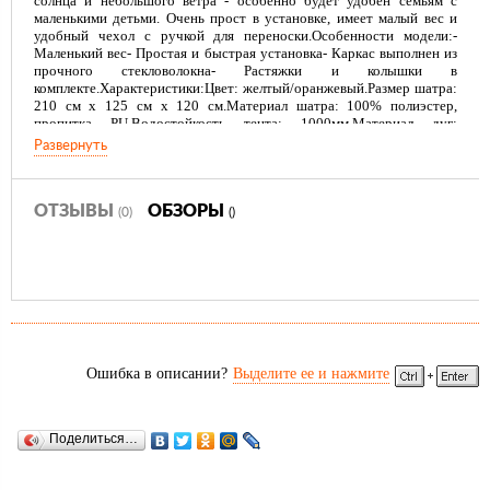
солнца и небольшого ветра - особенно будет удобен семьям с
маленькими детьми. Очень прост в установке, имеет малый вес и
удобный чехол с ручкой для переноски.Особенности модели:-
Маленький вес- Простая и быстрая установка- Каркас выполнен из
прочного стекловолокна- Растяжки и колышки в
комплекте.Характеристики:Цвет: желтый/оранжевый.Размер шатра:
210 см х 125 см х 120 см.Материал шатра: 100% полиэстер,
пропитка PU.Водостойкость тента: 1000мм.Материал дуг:
стеклопластик 7,9 ммКол-во дуг: 3 штКол-во колышков: 8 штВес: 1,2
Развернуть
кг.Размер в сложенном виде: 10 см х 68 см.Производитель: Китай.
ОТЗЫВЫ
ОБЗОРЫ
(0)
()
Ошибка в описании?
Выделите ее и нажмите
Поделиться…