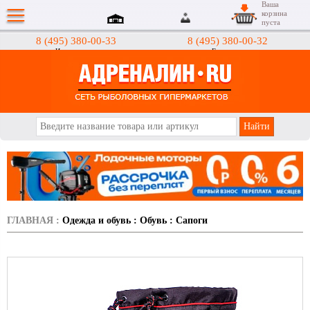
Ваша
корзина
пуста
8 (495) 380-00-33
8 (495) 380-00-32
Интернет-магазин
Гипермаркеты
АДРЕНАЛИН.RU
ГЛАВНАЯ
:
Одежда и обувь
:
Обувь
:
Сапоги