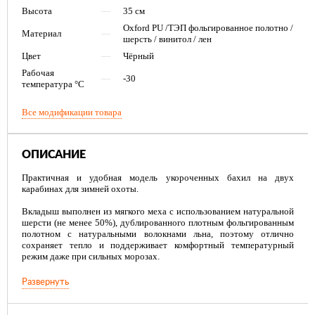
Высота
—
35 см
Oxford PU /ТЭП фольгированное полотно /
Материал
—
шерсть / винитол / лен
Цвет
—
Чёрный
Рабочая
—
-30
температура °С
Все модификации товара
ОПИСАНИЕ
Практичная и удобная модель укороченных бахил на двух
карабинах для зимней охоты.
Вкладыш выполнен из мягкого меха с использованием натуральной
шерсти (не менее 50%), дублированного плотным фольгированным
полотном с натуральными волокнами льна, поэтому отлично
сохраняет тепло и поддерживает комфортный температурный
режим даже при сильных морозах.
Кроме того, пяточная часть вкладыша дополнительно усилена
Развернуть
вставкой из винитола Винитол .
Галоша бахилы изготовлена из прочного материала ТЭП , который