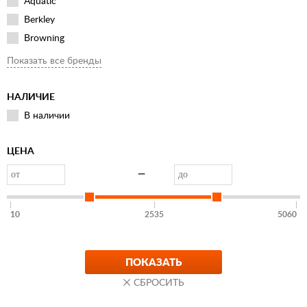
Aquatic
Berkley
Browning
Feeder Concept
Показать все бренды
Flagman
Fox Rage
НАЛИЧИЕ
Helios
В наличии
IdeaFisher
Lucky John
ЦЕНА
Orange
—
Rapala
Rivers Edge
10
2535
5060
Salmo
Sensas
Spro
Starbaits
Stinger