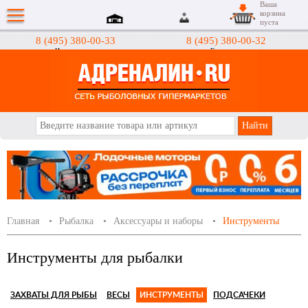
Ваша
корзина
пуста
8 (495) 380-00-33
8 (495) 380-00-32
Интернет-магазин
Гипермаркеты
АДРЕНАЛИН.RU
Главная
Рыбалка
Аксессуары и наборы
Инструменты
Инструменты для рыбалки
ЗАХВАТЫ ДЛЯ РЫБЫ
ВЕСЫ
ИНСТРУМЕНТЫ
ПОДСАЧЕКИ