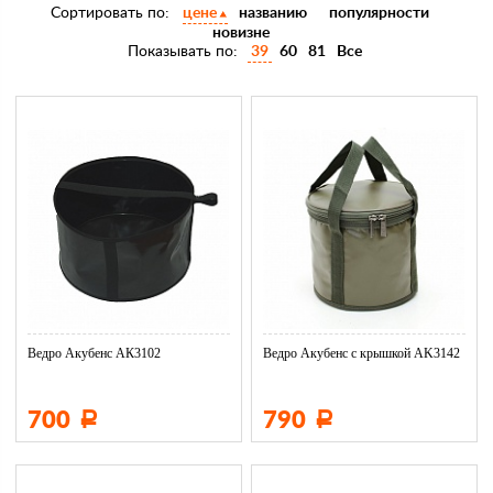
Сортировать по:
цене
названию
популярности
новизне
Показывать по:
39
60
81
Все
Ведро Акубенс АК3102
Ведро Акубенс с крышкой AK3142
700
790
Р
Р