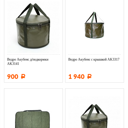
Ведро Акубенс д/подкормки
Ведро Акубенс с крышкой AK3317
AK3141
900
1 940
Р
Р