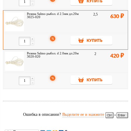
КУПИТЬ
-
Резина Salmo рыбол. d 2.5мм дл.20м
2,5
630
3025-020
%
+
КУПИТЬ
-
Резина Salmo рыбол. d 2.0мм дл.20м
2
420
3020-020
%
+
КУПИТЬ
-
Ошибка в описании?
Выделите ее и нажмите