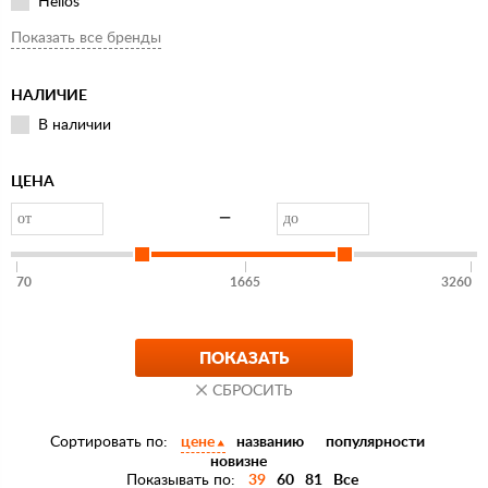
Helios
HITFISH
Показать все бренды
Lucky John
MEIHO
НАЛИЧИЕ
Plano
В наличии
Ring Star
Salmo
ЦЕНА
Spro
—
Авто-транс
70
1665
3260
Сортировать по:
цене
названию
популярности
новизне
Показывать по:
39
60
81
Все