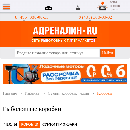
Ваша
корзина
пуста
8 (495) 380-00-33
8 (495) 380-00-32
Интернет-магазин
Гипермаркеты
АДРЕНАЛИН.RU
Главная
Рыбалка
Сумки, коробки, чехлы
Коробки
Рыболовные коробки
ЧЕХЛЫ
КОРОБКИ
СУМКИ И РЮКЗАКИ