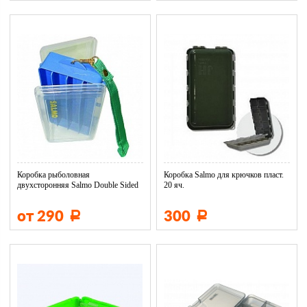
Коробка рыболовная
Коробка Salmo для крючков пласт.
двухсторонняя Salmo Double Sided
20 яч.
от 290
300
Р
Р