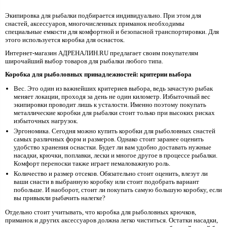
Экипировка для рыбалки подбирается индивидуально. При этом для
снастей, аксессуаров, многочисленных приманок необходимы
специальные емкости для комфортной и безопасной транспортировки. Для
этого используется коробка для оснасток.
Интернет-магазин АДРЕНАЛИН.RU предлагает своим покупателям
широчайший выбор товаров для рыбалки любого типа.
Коробка для рыболовных принадлежностей: критерии выбора
Вес. Это один из важнейших критериев выбора, ведь зачастую рыбак
меняет локации, проходя за день не один километр. Избыточный вес
экипировки проводит лишь к усталости. Именно поэтому покупать
металлические коробки для рыбалки стоит только при высоких рисках
избыточных нагрузок.
Эргономика. Сегодня можно купить коробки для рыболовных снастей
самых различных форм и размеров. Однако стоит заранее оценить
удобство хранения оснастки. Будет ли вам удобно доставать нужные
насадки, крючки, поплавки, лески и многое другое в процессе рыбалки.
Комфорт переноски также играет немаловажную роль.
Количество и размер отсеков. Обязательно стоит оценить, влезут ли
ваши снасти в выбранную коробку или стоит подобрать вариант
побольше. И наоборот, стоит ли покупать самую большую коробку, если
вы привыкли рыбачить налегке?
Отдельно стоит учитывать, что коробка для рыболовных крючков,
приманок и других аксессуаров должна легко чиститься. Остатки насадки,