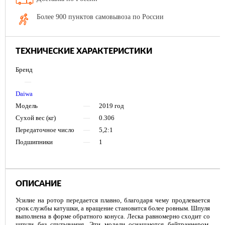
Более 900 пунктов самовывоза по России
ТЕХНИЧЕСКИЕ ХАРАКТЕРИСТИКИ
Бренд
—
Daiwa
Модель
—
2019 год
Сухой вес (кг)
—
0.306
Передаточное число
—
5,2:1
Подшипники
—
1
ОПИСАНИЕ
Усилие на ротор передается плавно, благодаря чему продлевается
срок службы катушки, а вращение становится более ровным. Шпуля
выполнена в форме обратного конуса. Леска равномерно сходит со
шпули без спутывания. Эти модели оснащаются бейтраннером,