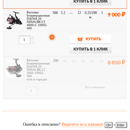
КУПИТЬ В 1 КЛИК
Катушка
306
5.2
—
12
0.25/290
1
9 000
безынерционная
м.
DAIWA 20
NINJA BR LT
4000-C 10002-
400
%
+
КУПИТЬ
-
КУПИТЬ В 1 КЛИК
Катушка
299
—
—
—
—
—
8 850
безынерционная
DAIWA 20
NINJA BR LT
3000 10002-
300
есть в городах
Нет в наличии
+
-
Ошибка в описании?
Выделите ее и нажмите