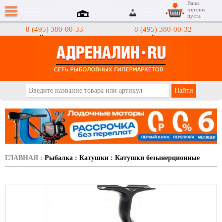
Ваша
корзина
пуста
8 (495) 380-00-33
8 (495) 380-00-32
Интернет-магазин
Гипермаркеты
АДРЕНАЛИН.RU
ГЛАВНАЯ
:
Рыбалка
:
Катушки
:
Катушки безынерционные