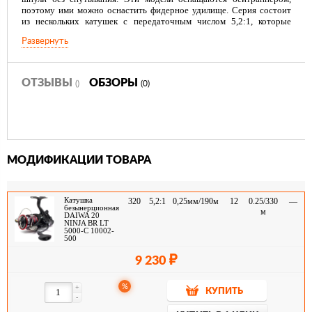
поэтому ими можно оснастить фидерное удилище. Серия состоит
из нескольких катушек с передаточным числом 5,2:1, которые
отличаются мощностью.
Развернуть
ОТЗЫВЫ
ОБЗОРЫ
()
(0)
МОДИФИКАЦИИ ТОВАРА
Катушка
320
5,2:1
0,25мм/190м
12
0.25/330
—
безынерционная
м
DAIWA 20
NINJA BR LT
5000-C 10002-
500
9 230
%
+
КУПИТЬ
-