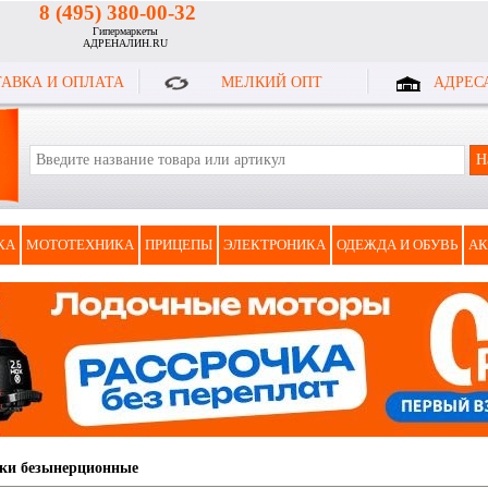
8 (495) 380-00-32
Гипермаркеты
АДРЕНАЛИН.RU
АВКА И ОПЛАТА
МЕЛКИЙ ОПТ
АДРЕС
КА
МОТОТЕХНИКА
ПРИЦЕПЫ
ЭЛЕКТРОНИКА
ОДЕЖДА И ОБУВЬ
АК
ки безынерционные