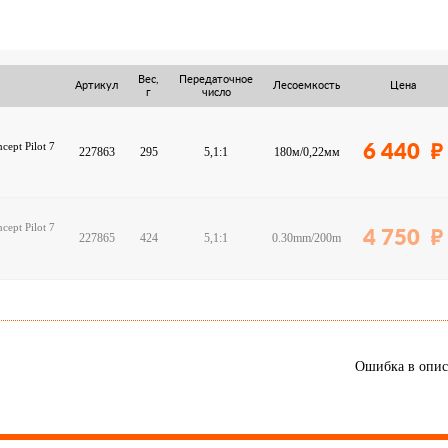
Вес,
Передаточное
Артикул
Лесоемкость
Цена
г
число
ept Pilot 7
6 440
227863
295
5,1:1
180м/0,22мм
ept Pilot 7
4 750
227865
424
5,1:1
0.30mm/200m
Ошибка в опи