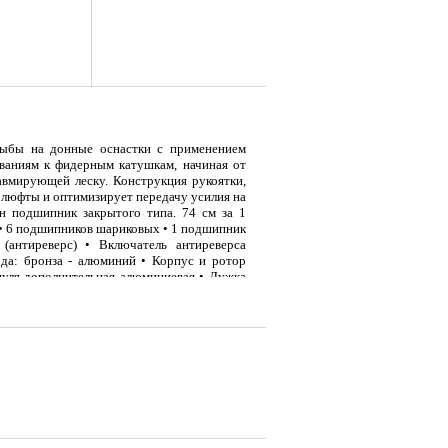
рыбы на донные оснастки с применением
ованиям к фидерным катушкам, начиная от
равмирующей леску. Конструкция рукоятки,
люфты и оптимизирует передачу усилия на
ен подшипник закрытого типа. 74 см за 1
 • 6 подшипников шариковых • 1 подшипник
(антиреверс) • Включатель антиреверса
я
Тент LAKER с каркасом для
Тент LAKER с каркасом для
Эхол
а: бронза - алюминий • Корпус и ротор
...
...
Duo (
уля дополнительная алюминиевая • Дужка
ик лесоукладывателя конусный увеличенный
 ведущую шестерню - под левую/правую руку
енная балансировка
9 700
18 200
7 
Р
Р