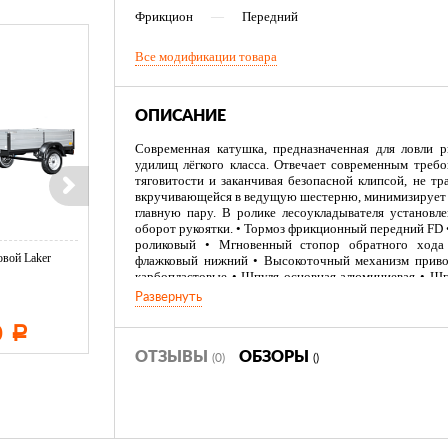
Фрикцион
—
Передний
Все модификации товара
ОПИСАНИЕ
Современная катушка, предназначенная для ловли 
удилищ лёгкого класса. Отвечает современным треб
тяговитости и заканчивая безопасной клипсой, не т
вкручивающейся в ведущую шестерню, минимизирует 
главную пару. В ролике лесоукладывателя установл
оборот рукоятки. • Тормоз фрикционный передний FD
роликовый • Мгновенный стопор обратного хода 
вой Laker
Тент LAKER с каркасом для
Тент LAKER с каркасом дл
флажковый нижний • Высокоточный механизм привод
...
...
карбопластовые • Шпуля основная алюминиевая • Шп
лесоукладывателя полая прочная (облегченная) • Рол
Развернуть
(противозакручиватель) • Рукоятка: - вкручивается в
• Ручка (кноб) эргономичная из резины Высококачеств
0
11 600
19 500
Р
Р
Р
ОТЗЫВЫ
ОБЗОРЫ
(0)
()