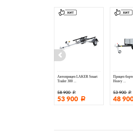
Колесо опорное МЗСА в ...
Автоприцеп LAKER Smart
Прицеп борто
Trailer 300 ...
Heavy ...
58 900
53 900
Р
Р
3 400
53 900
48 90
Р
Р