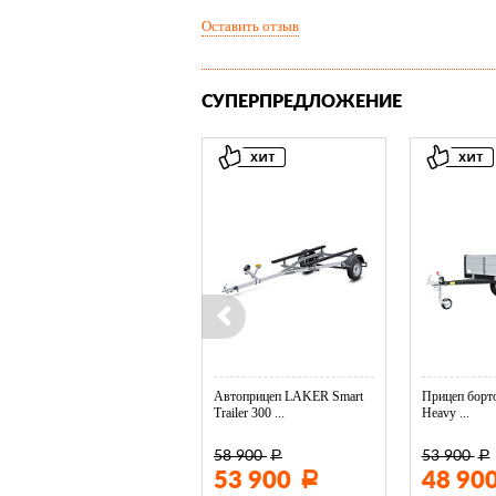
Оставить отзыв
СУПЕРПРЕДЛОЖЕНИЕ
Колесо опорное МЗСА в ...
Автоприцеп LAKER Smart
Прицеп борто
Trailer 300 ...
Heavy ...
58 900
53 900
Р
Р
3 400
53 900
48 90
Р
Р