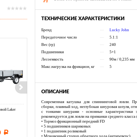
ТЕХНИЧЕСКИЕ ХАРАКТЕРИСТИКИ
Бренд
—
Lucky John
Передаточное число
—
5.1:1
Вес (гр)
—
240
Подшипники
—
5+1
Лесоемкость
—
90м / 0,235 мм
Макс.нагрузка на фрикцион, кг
—
5
ОПИСАНИЕ
Современная катушка для спиннинговой ловли. При
сборки, плавный ход, неглубокая шнуровая шпуля, от
вой Laker
Тент LAKER с каркасом для
Тент LAKER с каркасом дл
с тонкими шнурами - основные характеристики 
...
...
рекомендуется для ловли на приманки среднего класса (
• Тормоз фрикционный передний FD
• 5 подшипников шариковых
• 1 подшипник роликовый
0
11 600
19 500
Р
Р
Р
• Мгновенный стопор обратного хода (антиреверс)