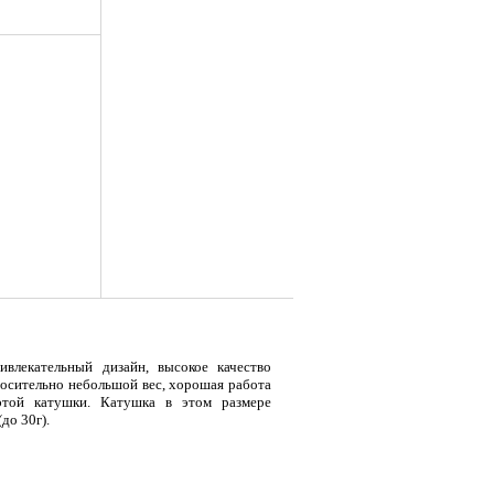
влекательный дизайн, высокое качество
носительно небольшой вес, хорошая работа
я
Тент LAKER с каркасом для
Тент LAKER с каркасом для
Эхол
этой катушки. Катушка в этом размере
...
...
Duo (
до 30г).
9 700
18 200
7 
Р
Р