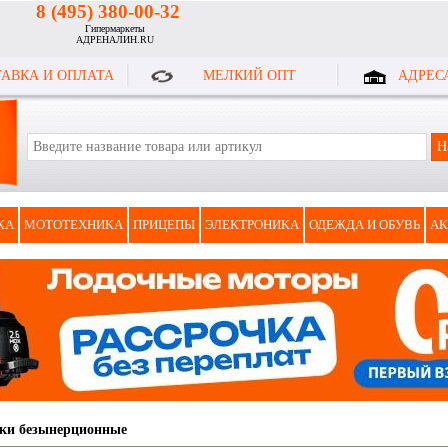
8 (495) 380-00-32
Гипермаркеты
АДРЕНАЛИН.RU
АВКА И ОПЛАТА
МЕЛКИЙ ОПТ
АДРЕС
КА
МОТОТЕХНИКА
ПРИЦЕПЫ
ЭЛЕКТРОНИКА
ОДЕЖДА И ОБУВЬ
АК
ки безынерционные