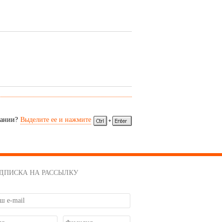
)
тивозакручиватель)
идом титана:
 вкручивается в ведущую шестерню
сании?
Выделите ее и нажмите
ДПИСКА НА РАССЫЛКУ