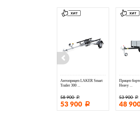
Колесо опорное МЗСА в ...
Автоприцеп LAKER Smart
Прицеп борто
Trailer 300 ...
Heavy ...
58 900
53 900
Р
Р
3 400
53 900
48 90
Р
Р