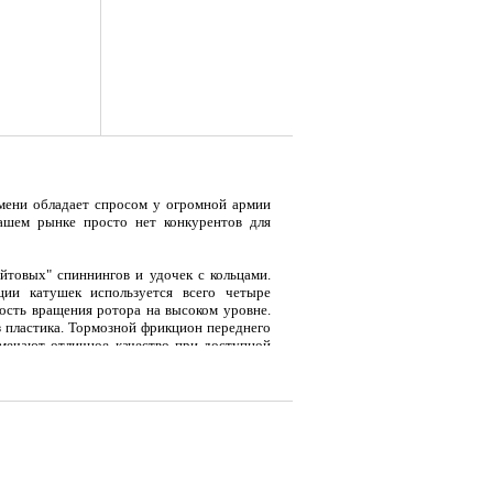
мени обладает спросом у огромной армии
ашем рынке просто нет конкурентов для
айтовых" спиннингов и удочек с кольцами.
я
Тент LAKER с каркасом для
Тент LAKER с каркасом для
Эхол
ции катушек используется всего четыре
...
...
Duo (
ность вращения ротора на высоком уровне.
з пластика. Тормозной фрикцион переднего
тмечают отличное качество при доступной
атушка Mifine DACE 500F имеет высокую
9 700
18 200
7 
Р
Р
отличается прочностью и плавностью хода,
ов, пикеров и легких удочек с кольцами.
 точно регулировать предельную нагрузку,
фейных экземпляров