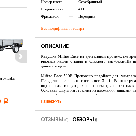
Номер цвета
—
Серебрянный
Подшипники
—
4+1
Фрикцион
—
Передний
Все модификации товара
ОПИСАНИЕ
Катушка Mifine Dace на длительном промежутке вре
рыбаков нашей страны и ближнего зарубежья.На н
данной модели.
Mifine Dace 500F. Прекрасно подойдет для "ультрал
вой Laker
Тент LAKER с каркасом для
Тент LAKER с каркасом дл
Передаточное число составляет 5.1:1. В конструк
...
...
подшипника и один ролик, но несмотря на это, плав
Основная шпуля изготовлена из алюминия, запасная и
типа. Рыболовы, которые приобрели эту катушку, о
стоимости. К тому же, по мнению владельцев, к
0
11 600
19 500
Р
Р
Р
Развернуть
надежность, и очень легка в управлении.
Mifine Dace 1000F. Несмотря на небольшие размеры, 
и прекрасно подойдет для ультралайтовых спиннинг
ОТЗЫВЫ
ОБЗОРЫ
(0)
()
Тормозной фрикцион переднего типа, позволяет очень
и избегать обрывов лески, даже при вываживании тро