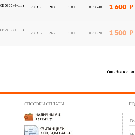
CE 3000 (4+1п.)
1 600
238377
280
5.0:1
0.20/240
CE 2000 (4+1п.)
1 500
238376
266
5.0:1
0.20/220
Ошибка в опи
СПОСОБЫ ОПЛАТЫ
ПО