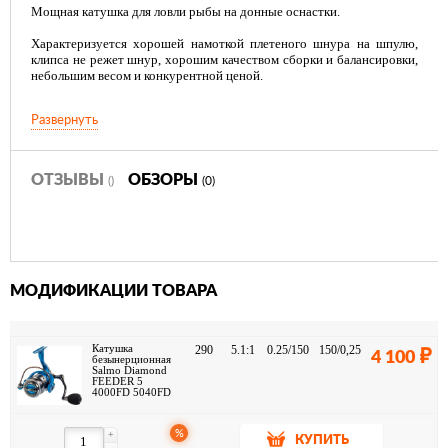
Мощная катушка для ловли рыбы на донные оснастки.
Характеризуется хорошей намоткой плетеного шнура на шпулю,
клипса не режет шнур, хорошим качеством сборки и балансировки,
небольшим весом и конкурентной ценой.
Развернуть
Передний фрикцион
Кол-во подшипников: 4+1
Мгновенный стопор обратного хода (антиреверс)
ОТЗЫВЫ
ОБЗОРЫ
()
(0)
Выключатель антиреверса флажковый нижний
Материал привода - латунь-бронза
Шпуля алюминиевая облегченная
Ролик лесоукладывателя конусный увеличенный
МОДИФИКАЦИИ ТОВАРА
Катушка
290
5.1:1
0.25/150
150/0,25
4 100
безынерционная
Salmo Diamond
FEEDER 5
4000FD 5040FD
%
+
КУПИТЬ