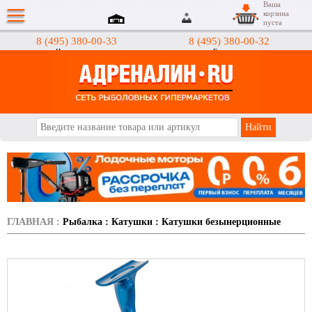
Ваша
корзина
пуста
8 (495) 380-00-33
8 (495) 380-00-32
Интернет-магазин
Гипермаркеты
АДРЕНАЛИН.RU
ГЛАВНАЯ
:
Рыбалка
:
Катушки
:
Катушки безынерционные