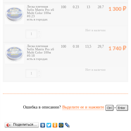
Леска плетеная
100
0.23
13
28.7
1 300
Sufix Matrix Pro x6
Multi Color 100м
#0.23
есть в городах
Нет в наличии
+
-
Леска плетеная
100
0.18
13,5
29,7
1 740
Sufix Matrix Pro x6
Multi Color 100м
#0.18
есть в городах
Нет в наличии
+
-
Ошибка в описании?
Выделите ее и нажмите
Поделиться…