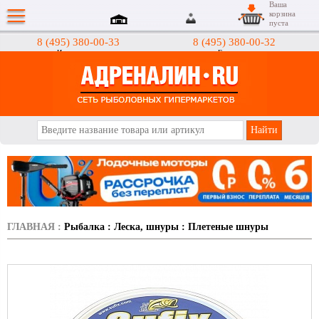
Ваша
корзина
пуста
8 (495) 380-00-33
8 (495) 380-00-32
Интернет-магазин
Гипермаркеты
АДРЕНАЛИН.RU
ГЛАВНАЯ
:
Рыбалка
:
Леска, шнуры
:
Плетеные шнуры