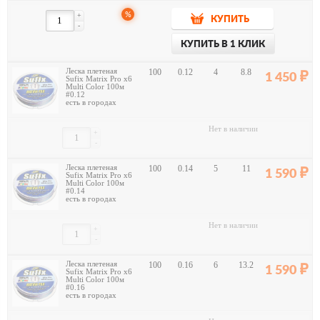
%
+
КУПИТЬ
-
КУПИТЬ В 1 КЛИК
Леска плетеная
100
0.12
4
8.8
1 450
Sufix Matrix Pro x6
Multi Color 100м
#0.12
есть в городах
Нет в наличии
+
-
Леска плетеная
100
0.14
5
11
1 590
Sufix Matrix Pro x6
Multi Color 100м
#0.14
есть в городах
Нет в наличии
+
-
Леска плетеная
100
0.16
6
13.2
1 590
Sufix Matrix Pro x6
Multi Color 100м
#0.16
есть в городах