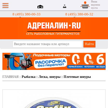
Ваша
корзина
пуста
8 (495) 380-00-33
8 (495) 380-00-32
Интернет-магазин
Гипермаркеты
АДРЕНАЛИН.RU
ГЛАВНАЯ
:
Рыбалка
:
Леска, шнуры
:
Плетеные шнуры