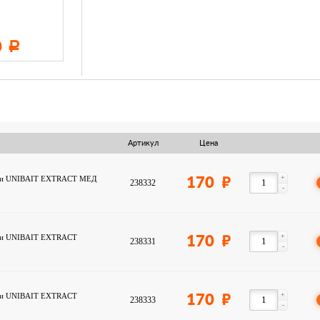
...
...
0
11 600
19 500
Р
Р
Р
Артикул
Цена
+
мки UNIBAIT EXTRACT МЕД
170
238332
-
+
мки UNIBAIT EXTRACT
170
238331
-
+
мки UNIBAIT EXTRACT
170
238333
-