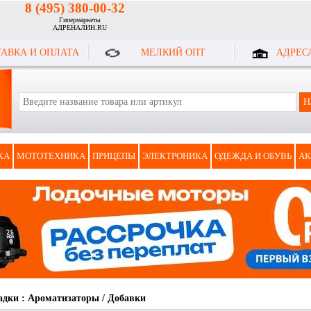
8 (495) 380-00-32
Гипермаркеты
АДРЕНАЛИН.RU
АВКА И ОПЛАТА
МЕЛКИЙ ОПТ
АДРЕС
КА
МОТОТЕХНИКА
ПРИЦЕПЫ
ЭЛЕКТРОНИКА
ОДЕЖДА И ОБУВЬ
АК
адки
:
Ароматизаторы / Добавки