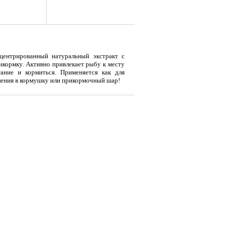
нцентрированный натуральный экстракт с
икормку. Активно привлекает рыбу к месту
тание и кормиться. Применяется как для
ления в кормушку или прикормочный шар!
я
Тент LAKER с каркасом для
Тент LAKER с каркасом для
Эхол