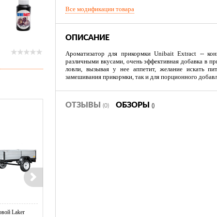
Все модификации товара
ОПИСАНИЕ
Ароматизатор для прикормки Unibait Extract -- ко
различными вкусами, очень эффективная добавка в пр
ловли, вызывая у нее аппетит, желание искать пи
замешивания прикормки, так и для порционного добав
ОТЗЫВЫ
ОБЗОРЫ
(0)
()
вой Laker
Тент LAKER с каркасом для
Тент LAKER с каркасом дл