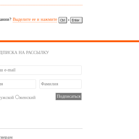
сании?
Выделите ее и нажмите
ДПИСКА НА РАССЫЛКУ
мужской
женский
тнерам