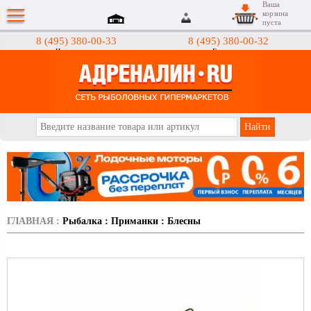
Ваша
корзина
пуста
8 (495) 380-00-33
8 (495) 380-00-32
Интернет-магазин
Гипермаркеты
АДРЕНАЛИН.RU
ГЛАВНАЯ
:
Рыбалка
:
Приманки
:
Блесны