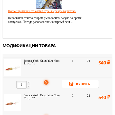
Новые приманки от Yoshi Onyx. Жереху - жерехово.
Небольшой отчет о втором рыболовном загуле во время
«отпуска». Погода радовала только первый день ...
МОДИФИКАЦИИ ТОВАРА
Блесна Yoshi Onyx Yalu Nose,
1
21
540
21 гр. / 1
%
+
КУПИТЬ
-
Блесна Yoshi Onyx Yalu Nose,
2
21
540
21 гр. / 2