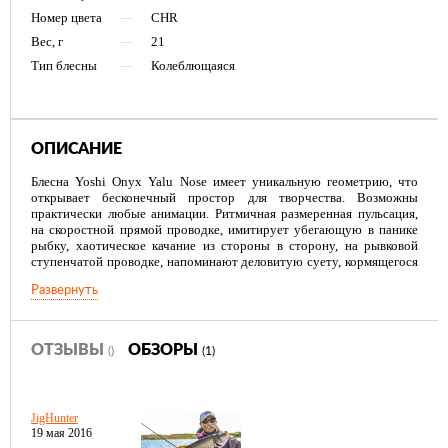
Номер цвета
—
CHR
Вес, г
—
21
Тип блесны
—
Колеблющаяся
ОПИСАНИЕ
Блесна Yoshi Onyx Yalu Nose имеет уникальную геометрию, что
открывает бесконечный простор для творчества. Возможны
практически любые анимации. Ритмичная размеренная пульсация,
на скоростной прямой проводке, имитирует убегающую в панике
рыбку, хаотическое качание из стороны в сторону, на рывковой
ступенчатой проводке, напоминают деловитую суету, кормящегося
малька, а нервный трепет, при свободном падении, довольно точно,
Развернуть
воспроизводит движения резвящейся в толще воды молоди.
ОТЗЫВЫ
ОБЗОРЫ
()
(1)
JigHunter
19 мая 2016