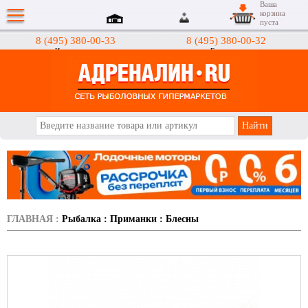
Ваша
корзина
пуста
8 (495) 380-00-33
8 (495) 380-00-32
Интернет-магазин
Гипермаркеты
АДРЕНАЛИН.RU
ГЛАВНАЯ
:
Рыбалка
:
Приманки
:
Блесны