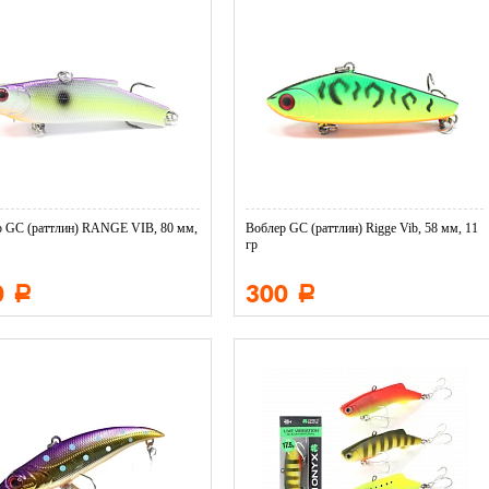
р GC (раттлин) RANGE VIB, 80 мм,
Воблер GC (раттлин) Rigge Vib, 58 мм, 11
гр
0
300
Р
Р