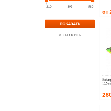
210
395
580
от
Воблер
16,5 гр
28