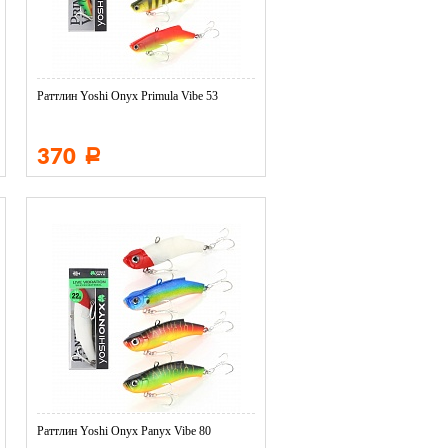
Раттлин Yoshi Onyx Primula Vibe 53
370
Р
Раттлин Yoshi Onyx Panyx Vibe 80