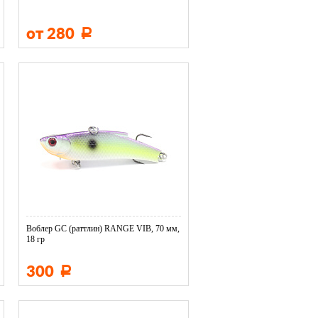
от 280
Р
Воблер GC (раттлин) RANGE VIB, 70 мм,
18 гр
300
Р