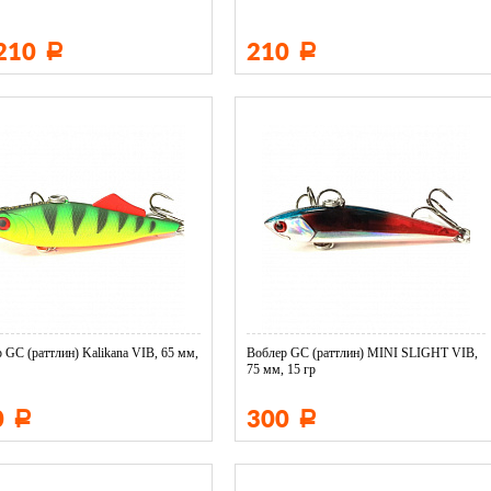
 210
210
Р
Р
 GC (раттлин) Kalikana VIB, 65 мм,
Воблер GC (раттлин) MINI SLIGHT VIB,
75 мм, 15 гр
0
300
Р
Р