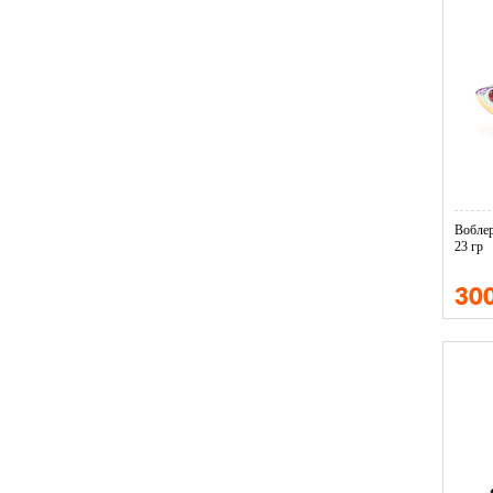
Вобле
23 гр
30