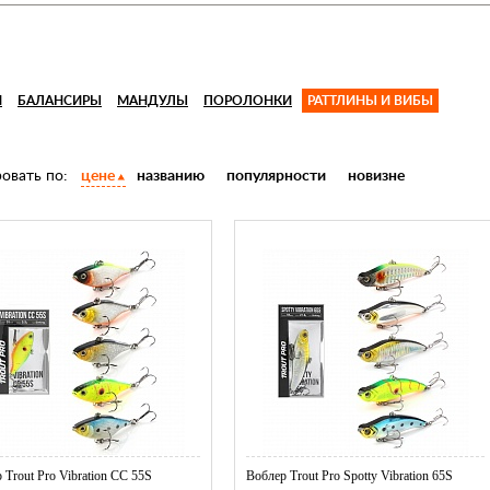
И
БАЛАНСИРЫ
МАНДУЛЫ
ПОРОЛОНКИ
РАТТЛИНЫ И ВИБЫ
овать по:
цене
названию
популярности
новизне
 Trout Pro Vibration CC 55S
Воблер Trout Pro Spotty Vibration 65S