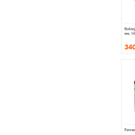
Вобле
мм, 14
34
Раттли