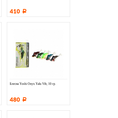
410
Р
Блесна Yoshi Onyx Yalu Vib, 10 гр.
480
Р