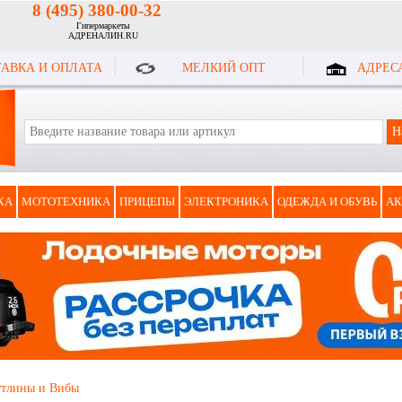
8 (495) 380-00-32
Гипермаркеты
АДРЕНАЛИН.RU
АВКА И ОПЛАТА
МЕЛКИЙ ОПТ
АДРЕС
КА
МОТОТЕХНИКА
ПРИЦЕПЫ
ЭЛЕКТРОНИКА
ОДЕЖДА И ОБУВЬ
АК
ттлины и Вибы