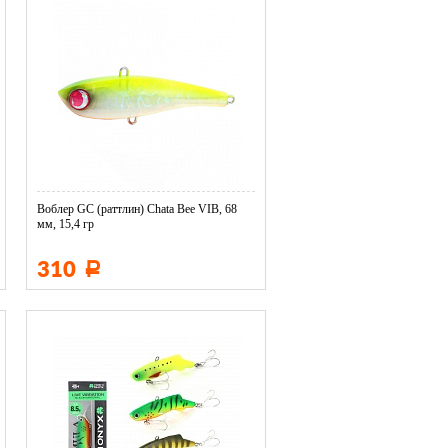
Воблер GC (раттлин) Chata Bee VIB, 68
мм, 15,4 гр
310
Р