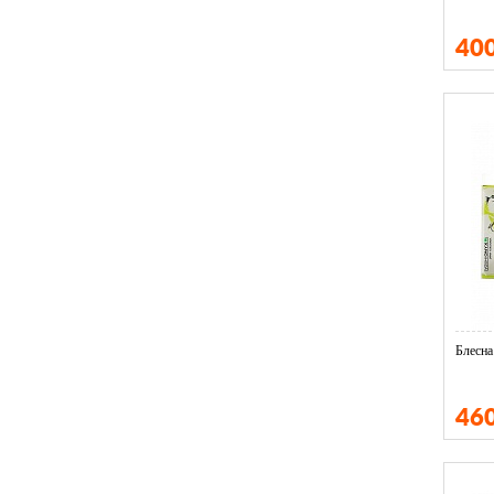
40
Блесна
46