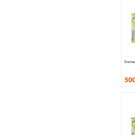
Блесна
50