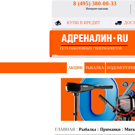
8 (495) 380-00-33
Интернет-магазин
КУПИ В КРЕДИТ
ДОСТ
СЕТЬ РЫБОЛОВНЫХ ГИПЕРМАРКЕТОВ
АКЦИИ
РЫБАЛКА
ВОДОМОТОРИ
ГЛАВНАЯ
:
Рыбалка
:
Приманки
:
Мягк