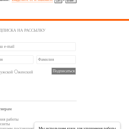
ДПИСКА НА РАССЫЛКУ
мужской
женский
тнерам
вия работы
изиты
лашаем поставщиков
Мы используем куки для улучшения работы