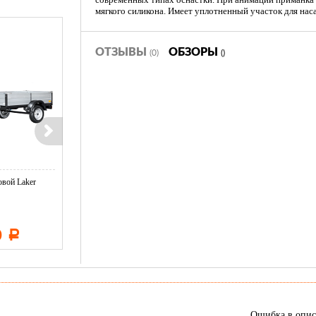
мягкого силикона. Имеет уплотненный участок для нас
ОТЗЫВЫ
ОБЗОРЫ
(0)
()
вой Laker
Тент LAKER с каркасом для
Тент LAKER с каркасом дл
...
...
0
11 600
19 500
Р
Р
Р
Ошибка в опи