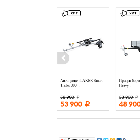
Колесо опорное МЗСА в ...
Автоприцеп LAKER Smart
Прицеп борто
Trailer 300 ...
Heavy ...
58 900
53 900
Р
Р
3 400
53 900
48 90
Р
Р