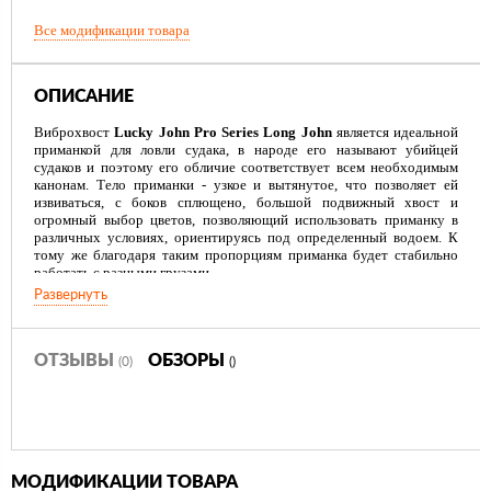
Все модификации товара
ОПИСАНИЕ
Виброхвост
Lucky John Pro Series Long John
является идеальной
приманкой для ловли судака, в народе его называют убийцей
судаков и поэтому его обличие соответствует всем необходимым
канонам. Тело приманки - узкое и вытянутое, что позволяет ей
извиваться, с боков сплющено, большой подвижный хвост и
огромный выбор цветов, позволяющий использовать приманку в
различных условиях, ориентируясь под определенный водоем. К
тому же благодаря таким пропорциям приманка будет стабильно
работать с разными грузами.
Развернуть
В материале приманки присутствует запах и вкус макрели, что
увеличивает шансы на поимку трофея. В оснащение виброхвоста
Lucky John Pro Series Long John
входит двойник с шарнирной
оснасткой. Можно подумать, что приманка была специально
ОТЗЫВЫ
ОБЗОРЫ
(0)
()
создана для двойников, поскольку они очень удачно расположены.
Такое расположение крючков избавит вас от бесполезных поклевок
и, в конце концов, приманка окажется в пасти рыбы. Чтобы
движения приманки не были скованны крючком, можно оснастить
виброхвост
Lucky John Pro Series Long John
офсетниками с
большим по ширине загибом. К тому же можно использовать
МОДИФИКАЦИИ ТОВАРА
выброхвост в оснастках сплит-шот или дроп-шот.