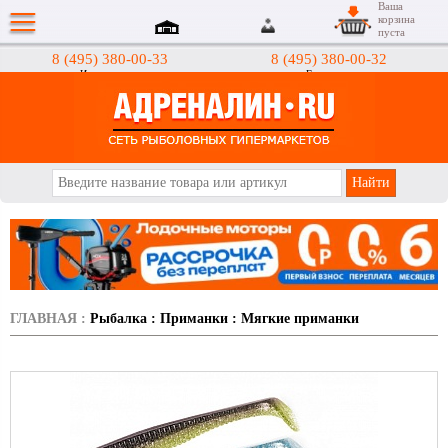
Ваша
корзина
пуста
8 (495) 380-00-33
8 (495) 380-00-32
Интернет-магазин
Гипермаркеты
АДРЕНАЛИН.RU
ГЛАВНАЯ
:
Рыбалка
:
Приманки
:
Мягкие приманки