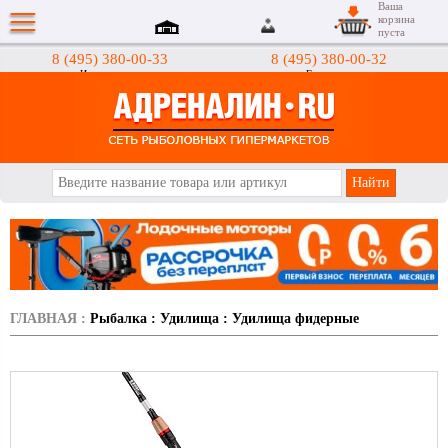
Ваша
корзина
пуста
8 (495) 380-00-33
8 (495) 380-00-32
Интернет-магазин
Гипермаркеты
АДРЕНАЛИН.RU
ГЛАВНАЯ
:
Рыбалка
:
Удилища
:
Удилища фидерные