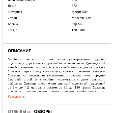
Вес, г
—
372
Материал
—
графит IMF
Строй
—
Moderate-Fast
Кольца
—
Fuji SIC
Тест, г
—
120 - 180
ОПИСАНИЕ
Maximus Interceptor - это серия универсальных удилищ
подходящих, практически, для любых условий ловли. Удилища этой
линейки возможно использовать как в небольших водоемах, так и в
больших озерах и водохранилищах, в реках с сильным течением.
Удилища изготовлены из качественного графита, имеют средне-
быстрый строй и способны удовлетворить даже опытного
рыболова. Удилища имеют очень широкий модельный ряд длиной
от 3-х до 4,2 метров, и тестом от 30 до 180 грамм. Удилища
оснащены современными, эргономичными комбинированными
рукоятями из пробки и неопрена (EVA ), современным
Развернуть
эргономичным катушкодержателем. Удилища комплектуются тремя
квивертипами различной жесткости. Квивертипы оснащены
полноценным спиннинговым «тюльпаном», конструкция которого
предотвращает перехлест лески.
ОТЗЫВЫ
ОБЗОРЫ
(0)
()