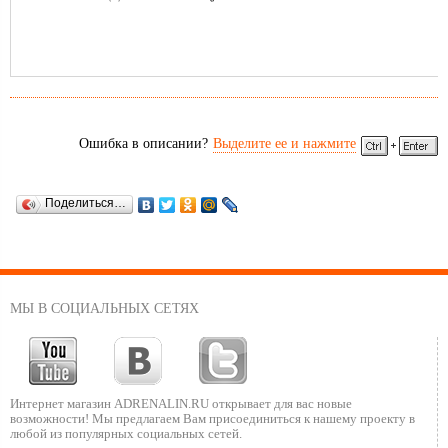
Бланк:
• Материал - графит IMS
• Строй – средне-быстрый (Medium-Fast Action)
Пропускные кольца:
• Пропускные кольца со вставками SIC
• К-Guide форма оправы
• Конструкция «тюльпан», предотвращающая перехлест лески
Ошибка в описании?
Выделите ее и нажмите
(Antitwisting Tip)
• Низкопрофильные усиленные (4 - на двух опорах, остальные на
одной опоре)
Поделиться…
Рукоятка:
• Эргономичный дизайн
• Пробка + EVA (неопрен)
Катушкодержатель:
• Теплый катушкодержатель (Warm Reel Seat), эргономичный
МЫ В СОЦИАЛЬНЫХ СЕТЯХ
дизайн
Вершинки:
• Три сменные вершинки в тубусе
Интернет магазин ADRENALIN.RU
открывает для вас новые
возможности!
Мы предлагаем Вам присоединиться к нашему
проекту в
любой из популярных социальных сетей.