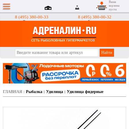
Ваша
корзина
пуста
8 (495) 380-00-33
8 (495) 380-00-32
Интернет-магазин
Гипермаркеты
АДРЕНАЛИН.RU
ГЛАВНАЯ
:
Рыбалка
:
Удилища
:
Удилища фидерные