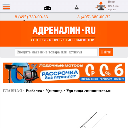
Ваша
корзина
пуста
8 (495) 380-00-33
8 (495) 380-00-32
Интернет-магазин
Гипермаркеты
АДРЕНАЛИН.RU
ГЛАВНАЯ
:
Рыбалка
:
Удилища
:
Удилища спиннинговые