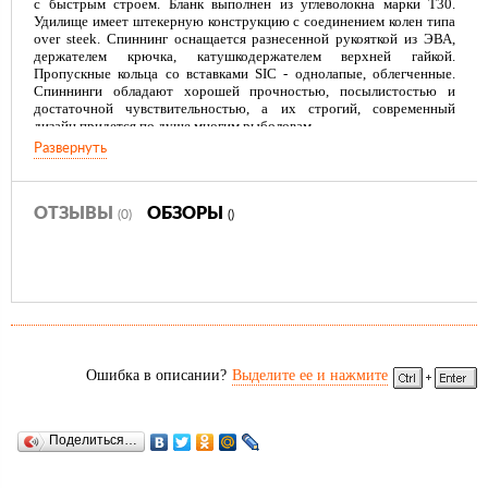
с быстрым строем. Бланк выполнен из углеволокна марки Т30.
Удилище имеет штекерную конструкцию с соединением колен типа
over steek. Спиннинг оснащается разнесенной рукояткой из ЭВА,
держателем крючка, катушкодержателем верхней гайкой.
Пропускные кольца со вставками SIC - однолапые, облегченные.
Спиннинги обладают хорошей прочностью, посылистостью и
достаточной чувствительностью, а их строгий, современный
дизайн придется по душе многим рыболовам.
Развернуть
ОТЗЫВЫ
ОБЗОРЫ
(0)
()
Ошибка в описании?
Выделите ее и нажмите
Поделиться…