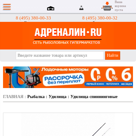
Ваша
корзина
пуста
8 (495) 380-00-33
8 (495) 380-00-32
Интернет-магазин
Гипермаркеты
АДРЕНАЛИН.RU
ГЛАВНАЯ
:
Рыбалка
:
Удилища
:
Удилища спиннинговые