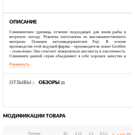
ОПИСАНИЕ
Спиннинговое удилища, отлично подходящее для ловли рыбы в
ветреную погоду. Рукоятка изготовлена из высококачественного
материла. Оснащен катушкодержателем Fuji. В основе
производства этой ведущей фирмы – производителя лежит Geofibre
– геоволокно. Оно сочетает невероятную жесткость и эластичность.
Спиннинги данной серии объединяют в себе хорошее качество и
прочность, что результативно влияет на процесс рыбной ловли.
Развернуть
ОТЗЫВЫ
ОБЗОРЫ
()
(0)
МОДИФИКАЦИИ ТОВАРА
Удилище
85
2.13
1-5
0.5-5