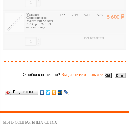
+
-
Удилище
152
2.59
6-12
7-23
5 600
Спиннинговое
Major Craft Solpara
7-23 гр. SPS-862L
есть в городах
Нет в наличии
+
-
Ошибка в описании?
Выделите ее и нажмите
Поделиться…
МЫ В СОЦИАЛЬНЫХ СЕТЯХ