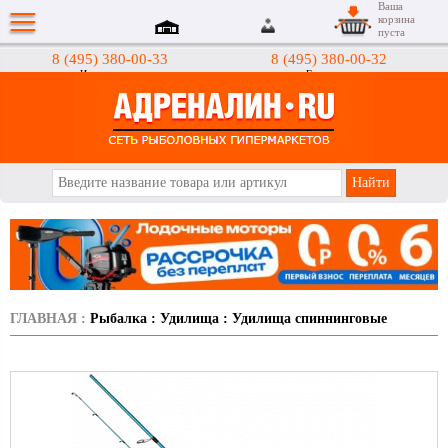
Ваша
корзина
пуста
8 (495) 380-00-33
8 (495) 380-00-32
Интернет-магазин
Гипермаркеты
АДРЕНАЛИН.RU
ГЛАВНАЯ
:
Рыбалка
:
Удилища
:
Удилища спиннинговые