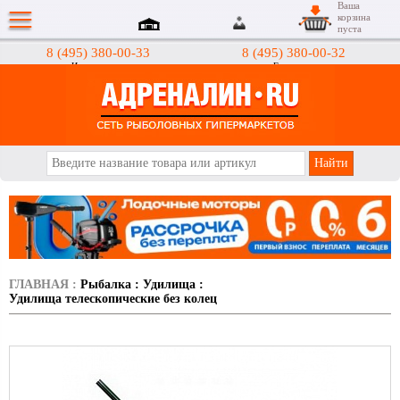
Ваша
корзина
пуста
8 (495) 380-00-33
8 (495) 380-00-32
Интернет-магазин
Гипермаркеты
АДРЕНАЛИН.RU
ГЛАВНАЯ
:
Рыбалка
:
Удилища
:
Удилища телескопические без колец