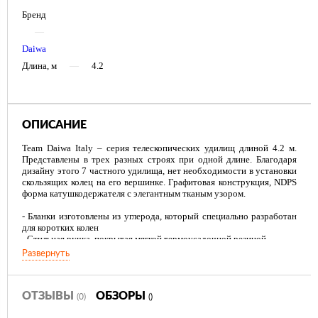
Бренд
—
Daiwa
Длина, м
—
4.2
ОПИСАНИЕ
Team Daiwa Italy – серия телескопических удилищ длиной 4.2 м.
Представлены в трех разных строях при одной длине. Благодаря
дизайну этого 7 частного удилища, нет необходимости в установки
скользящих колец на его вершинке. Графитовая конструкция, NDPS
форма катушкодержателя с элегантным тканым узором.
- Бланки изготовлены из углерода, который специально разработан
для коротких колен
- Стильная ручка, покрытая мягкой термоусадочной резиной
- Анатомический катушкодержатель
Развернуть
ОТЗЫВЫ
ОБЗОРЫ
(0)
()