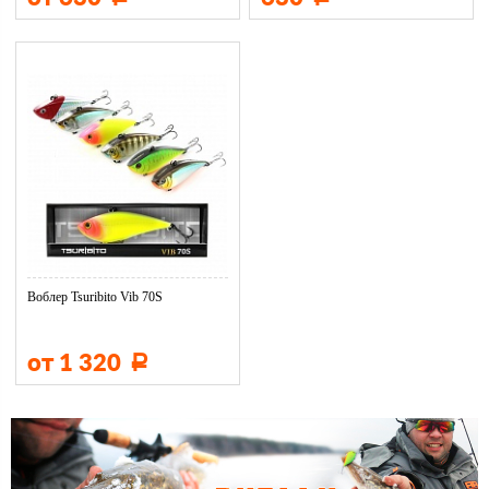
Воблер Tsuribito Vib 70S
от 1 320
Р