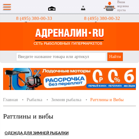
Ваша
корзина
пуста
8 (495) 380-00-33
8 (495) 380-00-32
Интернет-магазин
Гипермаркеты
АДРЕНАЛИН.RU
Главная
Рыбалка
Зимняя рыбалка
Раттлины и Вибы
Раттлины и вибы
ОДЕЖДА ДЛЯ ЗИМНЕЙ РЫБАЛКИ