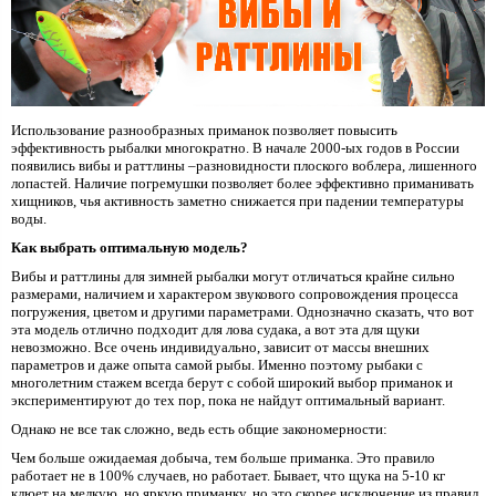
Использование разнообразных приманок позволяет повысить
эффективность рыбалки многократно. В начале 2000-ых годов в России
появились вибы и раттлины –разновидности плоского воблера, лишенного
лопастей. Наличие погремушки позволяет более эффективно приманивать
хищников, чья активность заметно снижается при падении температуры
воды.
Как выбрать оптимальную модель?
Вибы и раттлины для зимней рыбалки могут отличаться крайне сильно
размерами, наличием и характером звукового сопровождения процесса
погружения, цветом и другими параметрами. Однозначно сказать, что вот
эта модель отлично подходит для лова судака, а вот эта для щуки
невозможно. Все очень индивидуально, зависит от массы внешних
параметров и даже опыта самой рыбы. Именно поэтому рыбаки с
многолетним стажем всегда берут с собой широкий выбор приманок и
экспериментируют до тех пор, пока не найдут оптимальный вариант.
Однако не все так сложно, ведь есть общие закономерности:
Чем больше ожидаемая добыча, тем больше приманка. Это правило
работает не в 100% случаев, но работает. Бывает, что щука на 5-10 кг
клюет на мелкую, но яркую приманку, но это скорее исключение из правил.