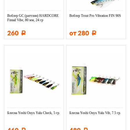
Воблер GC (раттлин) HARDCORE
Воблер Trout Pro Vibration FIN 90S
Fintail Vibe, 80 мм, 24 гр
260
от 280
Р
Р
Блесна Yoshi Onyx Yalu Check, 5 гр.
Блесна Yoshi Onyx Yalu Vib, 7.5 гр.