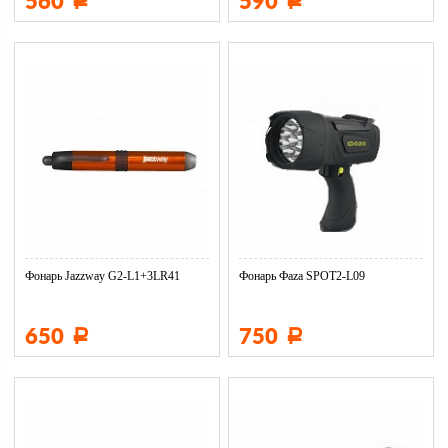
560
590
Р
Р
Фонарь Jazzway G2-L1+3LR41
Фонарь Фaza SPOT2-L09
650
750
Р
Р