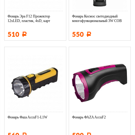
Фонарь Эра F12 Прожектор
Фонарь Космос светодиодный
12xLED, пластик, 4хD, карт
многофункциональный 3W COB
400л...
510
550
Р
Р
Фонарь Фaza AccuF1-L1W
Фонарь ФАZA AccuF2