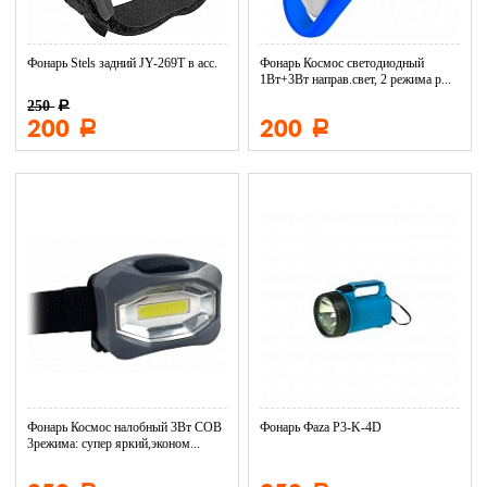
Фонарь Stels задний JY-269T в асс.
Фонарь Космос светодиодный
1Вт+3Вт направ.свет, 2 режима р...
250
Р
200
200
Р
Р
Фонарь Космос налобный 3Вт COB
Фонарь Фaza P3-K-4D
3режима: супер яркий,эконом...