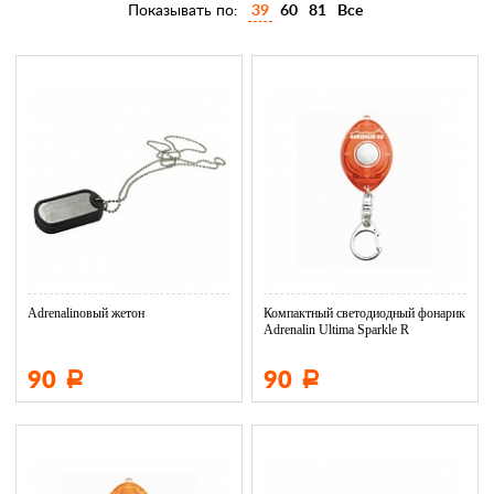
Показывать по:
39
60
81
Все
Adrenalinовый жетон
Компактный светодиодный фонарик
Adrenalin Ultima Sparkle R
90
90
Р
Р