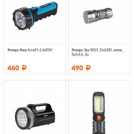
Фонарь Фaza AccuF1-L3x05W
Фонарь Эра SD21 21xLED, алюм,
3хААА, бл
460
490
Р
Р