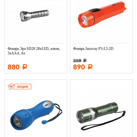
Фонарь Эра SD28 28xLED, алюм,
Фонарь Jazzway P3-L5-2D
3хААА, бл
1110
Р
880
890
Р
Р