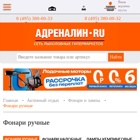
Ваша
корзина
пуста
8 (495) 380-00-33
8 (495) 380-00-32
Интернет-магазин
Гипермаркеты
АДРЕНАЛИН.RU
Главная
Активный отдых
Фонари и лампы
Фонари ручные
Фонари ручные
ФОНАРИ РУЧНЫЕ
ФОНАРИ НАЛОБНЫЕ
ЛАМПЫ КЕМПИНГОВЫЕ