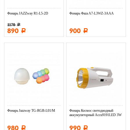
Фонарь JAZZway R1-L5-2D
Фонарь Фaza A7-L3WZ-3AAA
1170
Р
890
900
Р
Р
Фонарь Jazzway TG-RGB-L01/M
Фонарь Космос светодиодный
аккумуляторный Accu9191LED 3W
L...
980
990
Р
Р