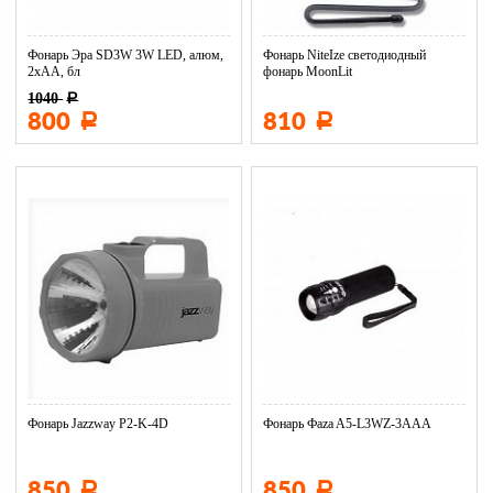
Фонарь Эра SD3W 3W LED, алюм,
Фонарь NiteIze светодиодный
2хАА, бл
фонарь MoonLit
1040
Р
800
810
Р
Р
Фонарь Jazzway P2-K-4D
Фонарь Фaza A5-L3WZ-3AAA
850
850
Р
Р