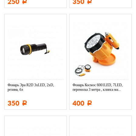
250
350
Р
Р
Фонарь Эра R2D 3xLED, 2xD,
Фонарь Космос 6001LED, 7LED,
резина, бл
переноска 3 метра , клипса ма...
350
400
Р
Р