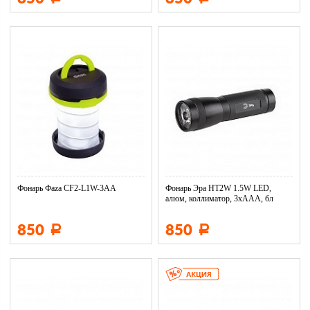
Фонарь Фaza CF2-L1W-3AA
Фонарь Эра HT2W 1.5W LED,
алюм, коллиматор, 3хААА, бл
850
850
Р
Р