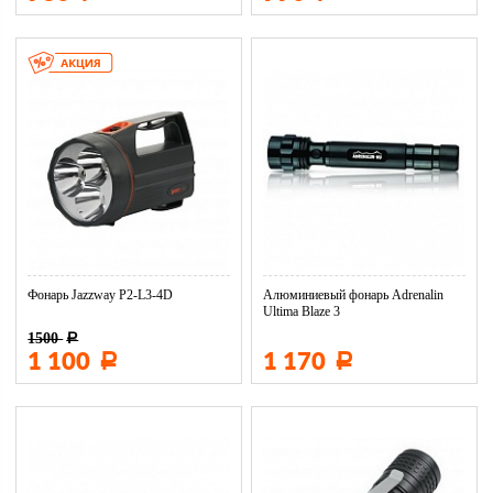
Фонарь Jazzway P2-L3-4D
Алюминиевый фонарь Adrenalin
Ultima Blaze 3
1500
Р
1 100
1 170
Р
Р