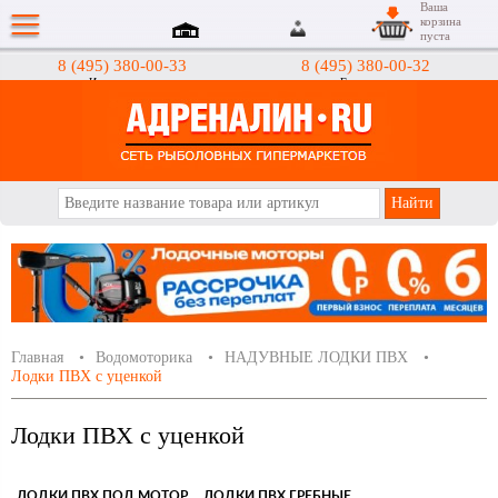
Ваша
корзина
пуста
8 (495) 380-00-33
8 (495) 380-00-32
Интернет-магазин
Гипермаркеты
АДРЕНАЛИН.RU
Главная
Водомоторика
НАДУВНЫЕ ЛОДКИ ПВХ
Лодки ПВХ с уценкой
Лодки ПВХ с уценкой
ЛОДКИ ПВХ ПОД МОТОР
ЛОДКИ ПВХ ГРЕБНЫЕ