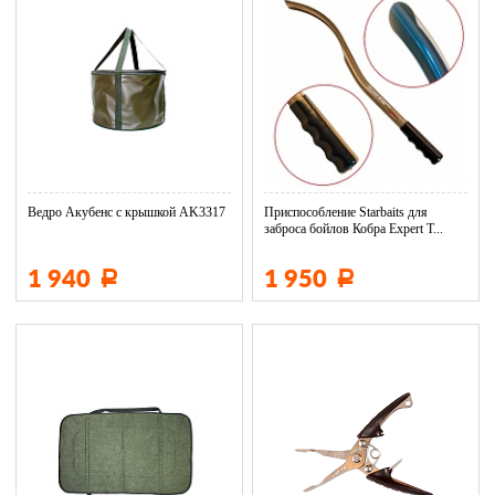
Ведро Акубенс с крышкой AK3317
Приспособление Starbaits для
заброса бойлов Кобра Expert T...
1 940
1 950
Р
Р