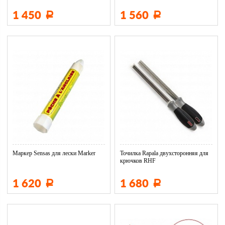
1 450
1 560
Р
Р
Маркер Sensas для лески Marker
Точилка Rapala двухсторонняя для
крючков RHF
1 620
1 680
Р
Р