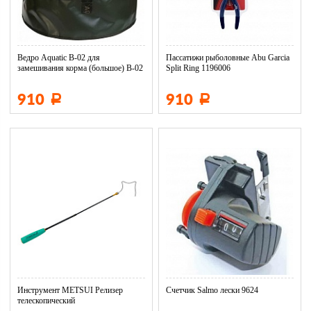
Ведро Aquatic В-02 для
Пассатижи рыболовные Abu Garcia
замешивания корма (большое) В-02
Split Ring 1196006
Д5...
910
910
Р
Р
Инструмент METSUI Релизер
Счетчик Salmo лески 9624
телескопический