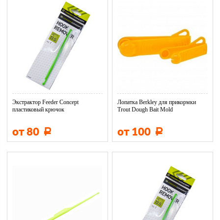
Экстрактор Feeder Concept
Лопатка Berkley для прикормки
пластиковый крючок
Trout Dough Bait Mold
от 80
от 100
Р
Р