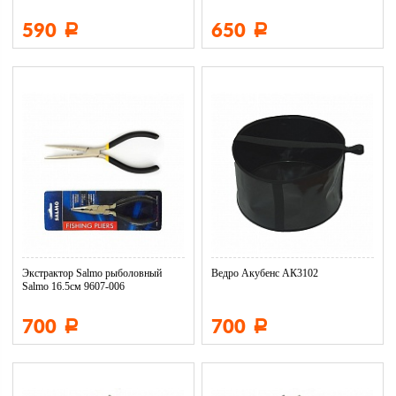
590
650
Р
Р
Экстрактор Salmo рыболовный
Ведро Акубенс АК3102
Salmo 16.5см 9607-006
700
700
Р
Р