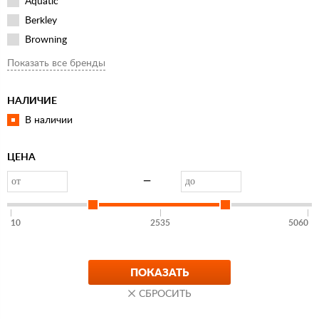
Aquatic
Berkley
Browning
Feeder Concept
Показать все бренды
Flagman
Fox Rage
НАЛИЧИЕ
Helios
В наличии
IdeaFisher
Lucky John
ЦЕНА
Orange
—
Rapala
Rivers Edge
10
2535
5060
Salmo
Sensas
Spro
Starbaits
Stinger