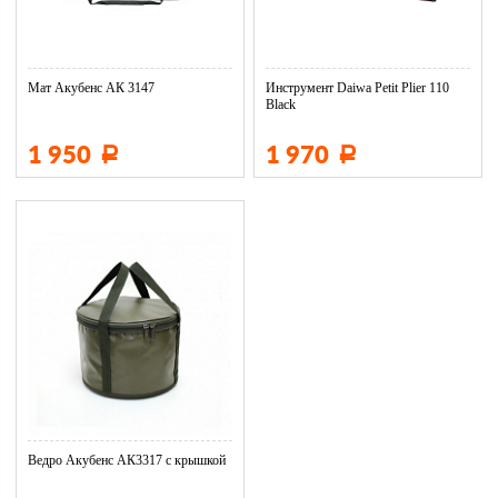
Мат Акубенс АК 3147
Инструмент Daiwa Petit Plier 110
Black
1 950
1 970
Р
Р
Ведро Акубенс АК3317 с крышкой