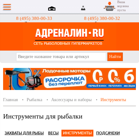
Ваша
корзина
пуста
8 (495) 380-00-33
8 (495) 380-00-32
Интернет-магазин
Гипермаркеты
АДРЕНАЛИН.RU
Главная
Рыбалка
Аксессуары и наборы
Инструменты
Инструменты для рыбалки
ЗАХВАТЫ ДЛЯ РЫБЫ
ВЕСЫ
ИНСТРУМЕНТЫ
ПОДСАЧЕКИ