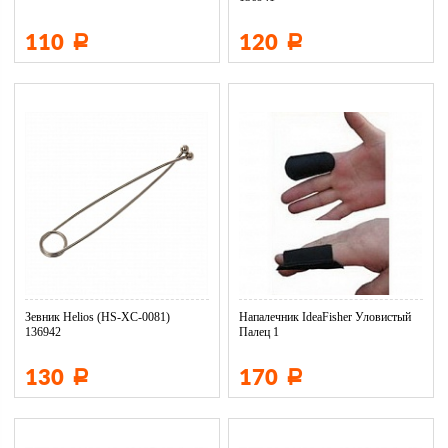
110
120
Р
Р
Зевник Helios (HS-XC-0081)
Напалечник IdeaFisher Уловистый
136942
Палец 1
130
170
Р
Р