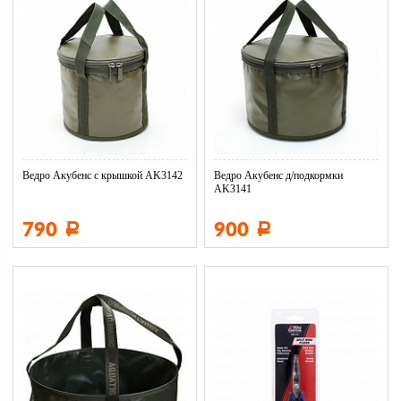
Ведро Акубенс с крышкой AK3142
Ведро Акубенс д/подкормки
AK3141
790
900
Р
Р