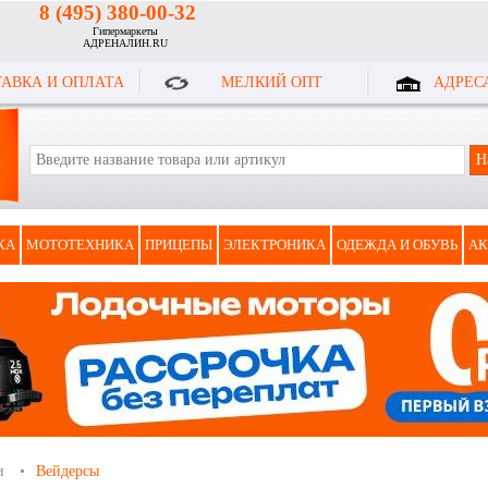
8 (495) 380-00-32
Гипермаркеты
АДРЕНАЛИН.RU
АВКА И ОПЛАТА
МЕЛКИЙ ОПТ
АДРЕС
КА
МОТОТЕХНИКА
ПРИЦЕПЫ
ЭЛЕКТРОНИКА
ОДЕЖДА И ОБУВЬ
АК
и
Вейдерсы