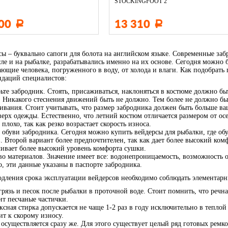
STOCKINGFOOT 2
500
13 310
Р
Р
сы – буквально сапоги для болота на английском языке. Современные за
ле и на рыбалке, разрабатывались именно на их основе. Сегодня можно 
ющие человека, погруженного в воду, от холода и влаги. Как подобрать
ндаций специалистов:
те забродник. Стоять, присаживаться, наклоняться в костюме должно бы
. Никакого стеснения движений быть не должно. Тем более не должно бы
ивания. Стоит учитывать, что размер забродника должен быть больше ваш
верх одежды. Естественно, что летний костюм отличается размером от о
 плохо, так как резко возрастает скорость износа.
обуви забродника. Сегодня можно купить вейдерсы для рыбалки, где обу
. Второй вариант более предпочтителен, так как дает более высокий ко
чивает более высокий уровень комфорта сушки.
о материалов. Значение имеет все: водонепроницаемость, возможность от
, эти данные указаны в паспорте забродника.
одления срока эксплуатации вейдерсов необходимо соблюдать элементарн
рязь и песок после рыбалки в проточной воде. Стоит помнить, что речная
ит песчаные частички.
сная стирка допускается не чаще 1-2 раз в году исключительно в тепло
ит к скорому износу.
осуществляется сразу же. Для этого существует целый ряд готовых ремк