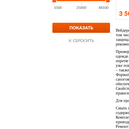
3500
25800
48100
3 
Вейдер
том чис
защища
рекоме
Примерь
одежде
перетяг
уже по
– также
Формат 
сапогов
обеспе
Свойств
правило
Для пр
Смыть г
содерж
Комплек
привод
Ремонт 