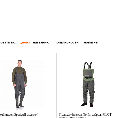
овать по:
цене
названию
популярности
новизне
мбинезон Speci.All мужской
Полукомбинезон Norfin заброд. PILOT