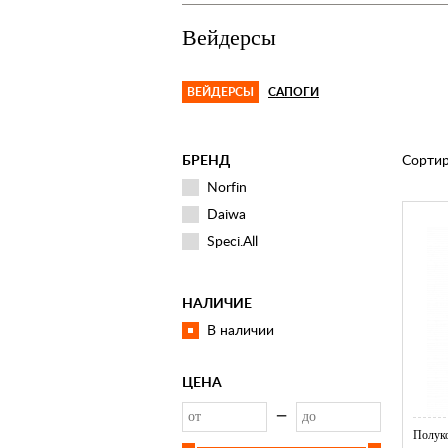
Вейдерсы
ВЕЙДЕРСЫ
САПОГИ
БРЕНД
Сортир
Norfin
Daiwa
Speci.All
НАЛИЧИЕ
В наличии
ЦЕНА
—
Полуко