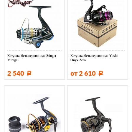
Катушка безынерционная Stinger
Катушка безынерционная Yoshi
Mirage
Onyx Zero
2 540
от 2 610
Р
Р