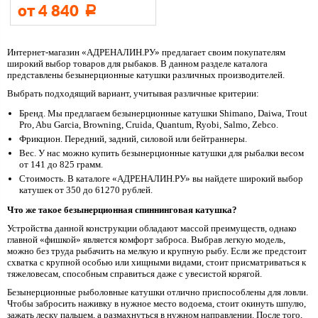
от 4 840
Р
Интернет-магазин «АДРЕНАЛИН.РУ» предлагает своим покупателям
широкий выбор товаров для рыбаков. В данном разделе каталога
представлены безынерционные катушки различных производителей.
Выбрать подходящий вариант, учитывая различные критерии:
Бренд. Мы предлагаем безынерционные катушки Shimano, Daiwa, Trout
Pro, Abu Garcia, Browning, Cruida, Quantum, Ryobi, Salmo, Zebco.
Фрикцион. Передний, задний, силовой или бейтраннеры.
Вес. У нас можно купить безынерционные катушки для рыбалки весом
от 141 до 825 грамм.
Стоимость. В каталоге «АДРЕНАЛИН.РУ» вы найдете широкий выбор
катушек от 350 до 61270 рублей.
Что же такое безынерционная спиннинговая катушка?
Устройства данной конструкции обладают массой преимуществ, однако
главной «фишкой» является комфорт заброса. Выбрав легкую модель,
можно без труда рыбачить на мелкую и крупную рыбу. Если же предстоит
схватка с крупной особью или хищными видами, стоит присматриваться к
тяжеловесам, способным справиться даже с увесистой корягой.
Безынерционные рыболовные катушки отлично приспособлены для ловли.
Чтобы забросить наживку в нужное место водоема, стоит окинуть шпулю,
зажать леску пальцем, а размахнуться в нужном направлении. После того,