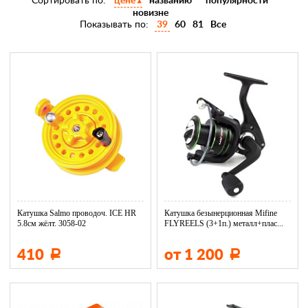
Сортировать по:
цене
названию
популярности
новизне
Показывать по:
39
60
81
Все
Катушка Salmo проводоч. ICE HR
Катушка безынерционная Mifine
5.8см жёлт. 3058-02
FLYREELS (3+1п.) металл+плас...
410
от 1 200
Р
Р