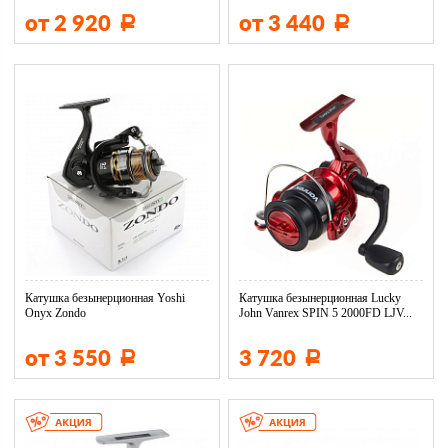
от 2 920
от 3 440
Р
Р
Катушка безынерционная Yoshi
Катушка безынерционная Lucky
Onyx Zondo
John Vanrex SPIN 5 2000FD LJV...
от 3 550
3 720
Р
Р