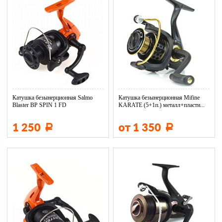
Катушка безынерционная Salmo
Катушка безынерционная Mifine
Blaster BP SPIN 1 FD
KARATE (5+1п.) металл+пласти...
1 250
от 1 350
Р
Р