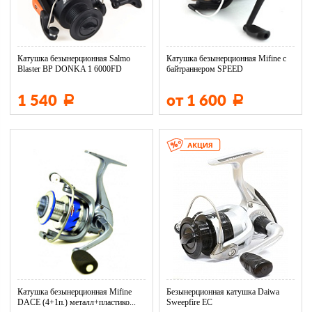
Катушка безынерционная Salmo
Катушка безынерционная Mifine с
Blaster BP DONKA 1 6000FD
байтраннером SPEED
SBD...
1 540
от 1 600
Р
Р
Катушка безынерционная Mifine
Безынерционная катушка Daiwa
DACE (4+1п.) металл+пластико...
Sweepfire EС