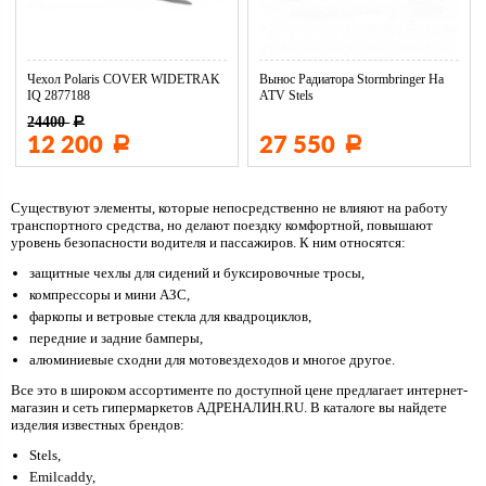
Чехол Polaris COVER WIDETRAK
Вынос Радиатора Stormbringer На
IQ 2877188
ATV Stels
24400
Р
12 200
27 550
Р
Р
Существуют элементы, которые непосредственно не влияют на работу
транспортного средства, но делают поездку комфортной, повышают
уровень безопасности водителя и пассажиров. К ним относятся:
защитные чехлы для сидений и буксировочные тросы,
компрессоры и мини АЗС,
фаркопы и ветровые стекла для квадроциклов,
передние и задние бамперы,
алюминиевые сходни для мотовездеходов и многое другое.
Все это в широком ассортименте по доступной цене предлагает интернет-
магазин и сеть гипермаркетов АДРЕНАЛИН.RU. В каталоге вы найдете
изделия известных брендов:
Stels,
Emilcaddy,