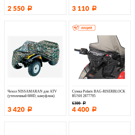
2 550
3 110
Р
Р
Чехол NISSAMARAN для ATV
Сумка Polaris BAG-RISERBLOCK
(утепленный 600D, камуфляж)
RUSH 2877795
6300
Р
3 420
4 400
Р
Р