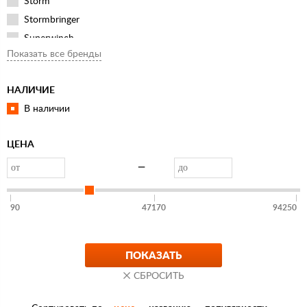
Storm
Stormbringer
Superwinch
Показать все бренды
Белый Медведь
ГрузПрофи
НАЛИЧИЕ
Качок
В наличии
ЦЕНА
—
90
47170
94250