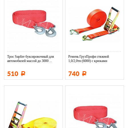
Трос Sapfire буксировочный для
Ремень ГрузПрофи стяжной
автомобилей массой до 3000 ...
1,0/2,0тн (6000) с крюками
510
740
Р
Р