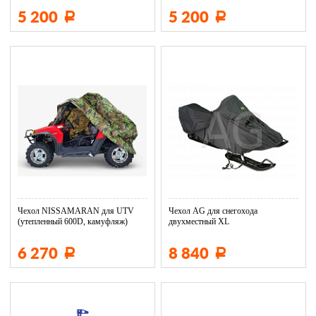
5 200
5 200
Р
Р
Чехол NISSAMARAN для UTV
Чехол AG для снегохода
(утепленный 600D, камуфляж)
двухместный XL
транспортировочный ч...
6 270
8 840
Р
Р