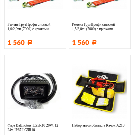
Ремень ГрузПрофи стяжной
Ремень ГрузПрофи стяжной
1,0/2,0тн (7000) с крюками
1,5/3,0тн (7000) с крюками
1 560
1 560
Р
Р
Фара Baltmotors LG5R10 20W, 12-
Набор автомобилиста Качок А210
24v, IP67 LG5R10