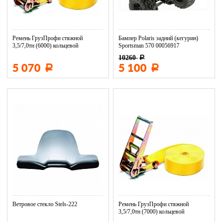
Ремень ГрузПрофи стяжной
Бампер Polaris задний (кегурин)
3,5/7,0тн (6000) кольцевой
Sportsman 570 00056917
10260
Р
5 070
5 100
Р
Р
Ветровое стекло Stels-222
Ремень ГрузПрофи стяжной
3,5/7,0тн (7000) кольцевой