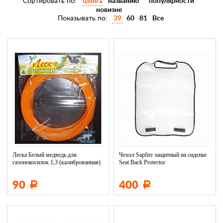
Сортировать по:
цене
названию
популярности
новизне
Показывать по:
39
60
81
Все
Леска Белый медведь для
Чехол Sapfire защитный на сиденье
газонокосилок 1,3 (калиброванная)
Seat Back Protector
90
400
Р
Р