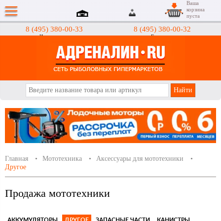
Ваша
корзина
пуста
8 (495) 380-00-33
8 (495) 380-00-32
Интернет-магазин
Гипермаркеты
АДРЕНАЛИН.RU
Главная
Мототехника
Аксессуары для мототехники
Другое
Продажа мототехники
АККУМУЛЯТОРЫ
ДРУГОЕ
ЗАПАСНЫЕ ЧАСТИ
КАНИСТРЫ