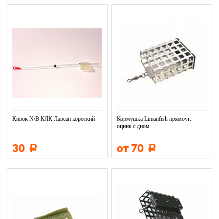
Кивок N/B КЛК Лавсан короткий
Кормушка Limanfish прямоуг.
оцинк с дном
30
от 70
Р
Р