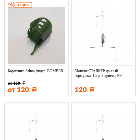
Кормушка Salmo фидер. BOMBER
Монтаж СТАЛКЕР донный
кормушка 15гр, 3 крючка №4
DM03-015...
от 160
Р
от 120
120
Р
Р