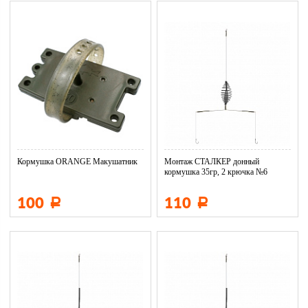
Кормушка ORANGE Макушатник
Монтаж СТАЛКЕР донный
кормушка 35гр, 2 крючка №6
DM01-035-...
100
110
Р
Р