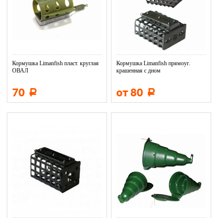
Кормушка Limanfish пласт. круглая
Кормушка Limanfish прямоуг.
ОВАЛ
крашенная с дном
70
от 80
Р
Р