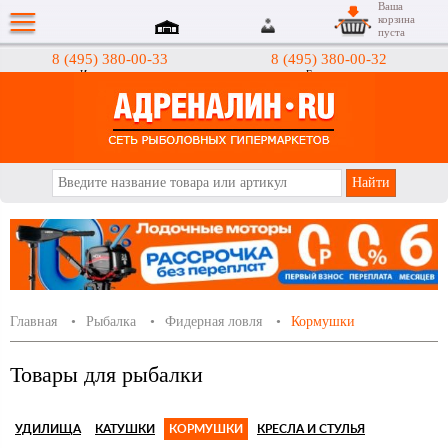
Ваша
корзина
пуста
8 (495) 380-00-33
8 (495) 380-00-32
Интернет-магазин
Гипермаркеты
АДРЕНАЛИН.RU
Главная
Рыбалка
Фидерная ловля
Кормушки
Товары для рыбалки
УДИЛИЩА
КАТУШКИ
КОРМУШКИ
КРЕСЛА И СТУЛЬЯ