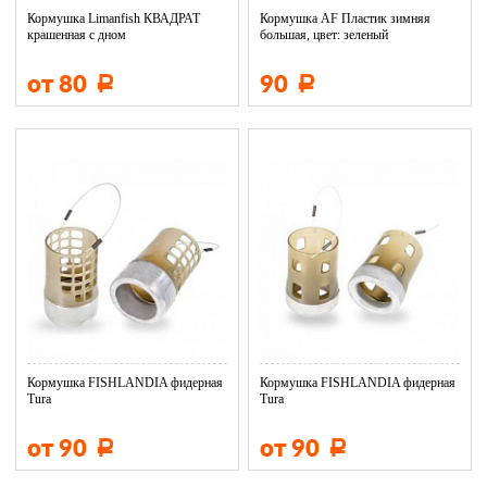
Кормушка Limanfish КВАДРАТ
Кормушка AF Пластик зимняя
крашенная с дном
большая, цвет: зеленый
от 80
90
Р
Р
Кормушка FISHLANDIA фидерная
Кормушка FISHLANDIA фидерная
Tura
Tura
от 90
от 90
Р
Р