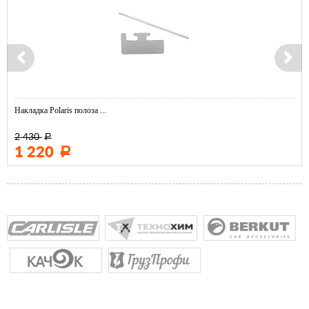
Накладка Polaris полоза ...
2 430
Р
1 220
Р