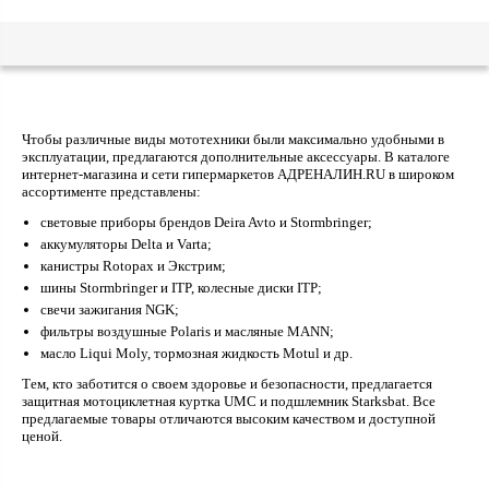
Чтобы различные виды мототехники были максимально удобными в
эксплуатации, предлагаются дополнительные аксессуары. В каталоге
интернет-магазина и сети гипермаркетов АДРЕНАЛИН.RU в широком
ассортименте представлены:
световые приборы брендов Deira Avto и Stormbringer;
аккумуляторы Delta и Varta;
канистры Rotopax и Экстрим;
шины Stormbringer и ITP, колесные диски ITP;
свечи зажигания NGK;
фильтры воздушные Polaris и масляные MANN;
масло Liqui Moly, тормозная жидкость Motul и др.
Тем, кто заботится о своем здоровье и безопасности, предлагается
защитная мотоциклетная куртка UMC и подшлемник Starksbat. Все
предлагаемые товары отличаются высоким качеством и доступной
ценой.