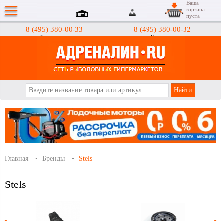
Ваша
корзина
пуста
8 (495) 380-00-33
8 (495) 380-00-32
Интернет-магазин
Гипермаркеты
АДРЕНАЛИН.RU
Главная
Бренды
Stels
Stels