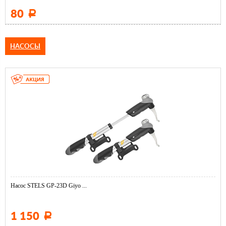
80
Р
НАСОСЫ
Насос STELS GP-23D Giyo ...
1 150
Р