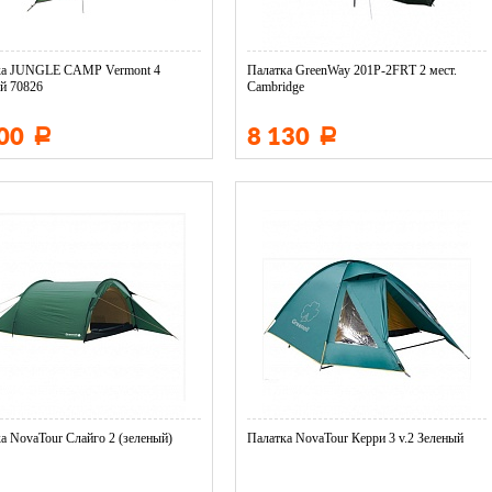
ка JUNGLE CAMP Vermont 4
Палатка GreenWay 201P-2FRТ 2 мест.
й 70826
Сambridge
800
8 130
Р
Р
а NovaTour Слайго 2 (зеленый)
Палатка NovaTour Керри 3 v.2 Зеленый