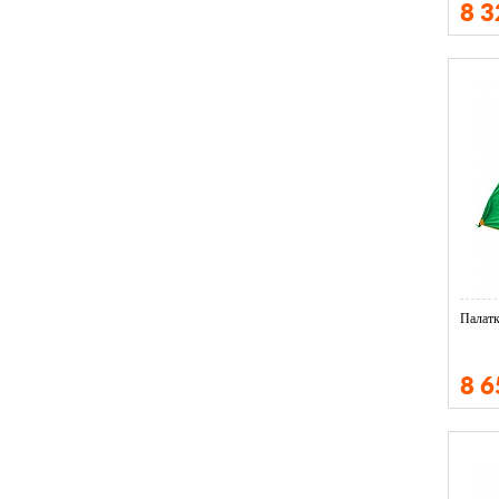
8 
Палатк
8 