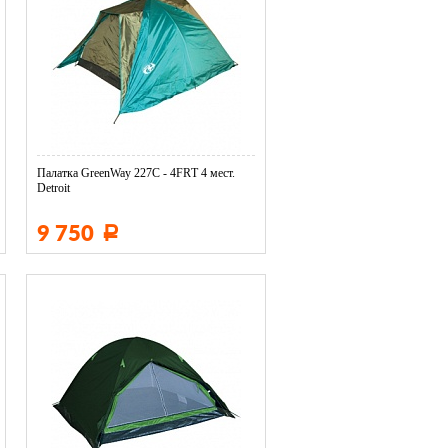
Палатка GreenWay 227С - 4FRТ 4 мест.
Detroit
9 750
Р