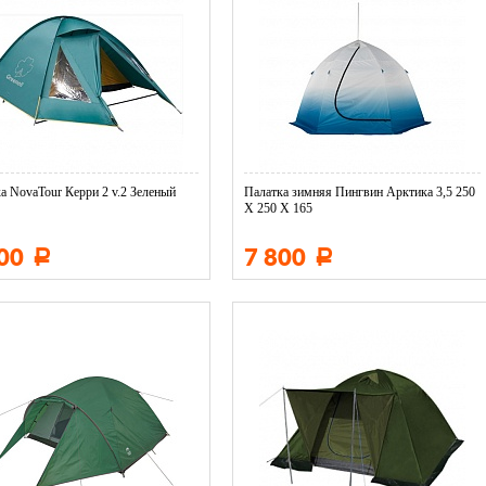
а NovaTour Керри 2 v.2 Зеленый
Палатка зимняя Пингвин Арктика 3,5 250
Х 250 Х 165
800
7 800
Р
Р