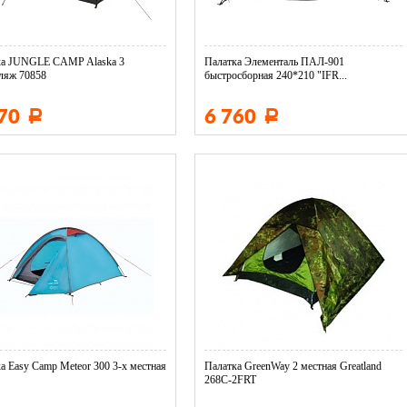
ка JUNGLE CAMP Alaska 3
Палатка Элементаль ПАЛ-901
ляж 70858
быстросборная 240*210 "IFR...
670
6 760
Р
Р
а Easy Camp Meteor 300 3-х местная
Палатка GreenWay 2 местная Greatland
268C-2FRT