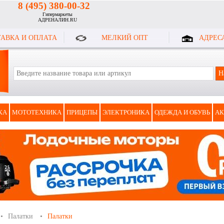
8 (495) 380-00-32
Гипермаркеты
АДРЕНАЛИН.RU
АВКА И ОПЛАТА
МЕЛКИЙ ОПТ
АДРЕС
КА
МОТОТЕХНИКА
ПРИЦЕПЫ
ЭЛЕКТРОНИКА
ОДЕЖДА И ОБУВЬ
АК
Палатки
Палатки