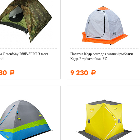
а GreenWay 268Р-3FRТ 3 мест.
Палатка Кедр зонт для зимней рыбалки
and
Кедр-2 трёхслойная PZ...
230
9 230
Р
Р