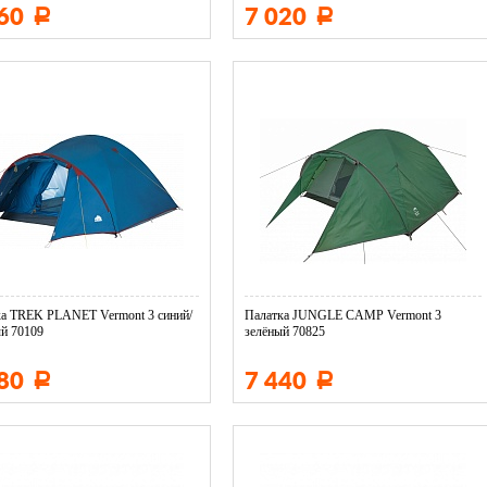
960
7 020
Р
Р
ка TREK PLANET Vermont 3 синий/
Палатка JUNGLE CAMP Vermont 3
й 70109
зелёный 70825
280
7 440
Р
Р