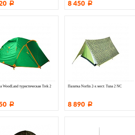
320
8 450
Р
Р
а WoodLand туристическая Trek 2
Палатка Norfin 2-х мест. Tuna 2 NC
650
8 890
Р
Р