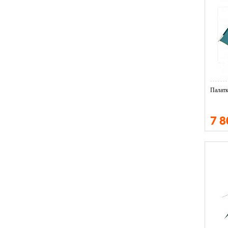
Палатк
7 