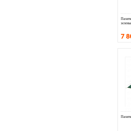
Палат
зелены
7 
Палатк