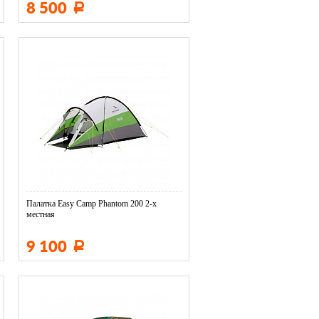
8 500
Р
Палатка Easy Camp Phantom 200 2-х
местная
9 100
Р