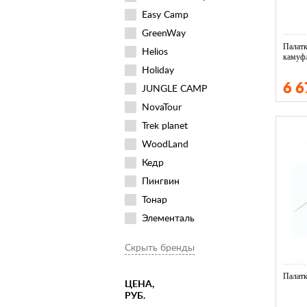
Easy Camp
GreenWay
Палат
Helios
камуф
Holiday
6 
JUNGLE CAMP
NovaTour
Trek planet
WoodLand
Кедр
Пингвин
Тонар
Элементаль
Скрыть бренды
Палатк
ЦЕНА,
РУБ.