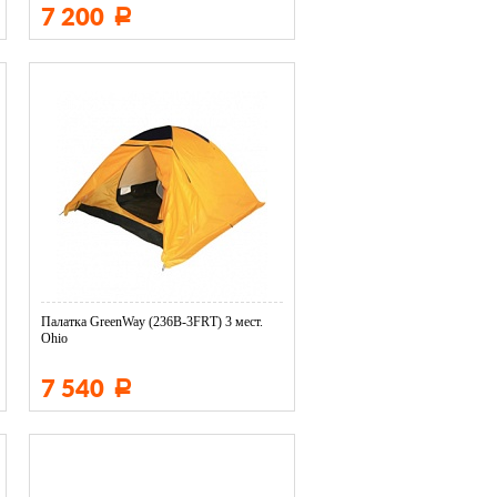
7 200
Р
Палатка GreenWay (236В-3FRТ) 3 мест.
Ohio
7 540
Р