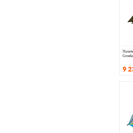
Палатк
Greatl
9 