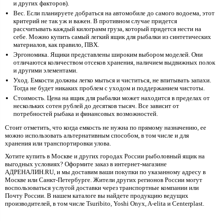
и других факторов).
Вес. Если планируете добраться на автомобиле до самого водоема, этот
критерий не так уж и важен. В противном случае придется
рассчитывать каждый килограмм груза, который придется нести на
себе. Можно купить самый легкий ящик для рыбалки из синтетических
материалов, как правило, ПВХ.
Эргономика. Ящики представлены широким выбором моделей. Они
отличаются количеством отсеков хранения, наличием выдвижных полок
и другими элементами.
Уход. Емкости должны легко мыться и чиститься, не впитывать запахи.
Тогда не будет никаких проблем с уходом и поддержанием чистоты.
Стоимость. Цена на ящик для рыбалки может находится в пределах от
нескольких сотен рублей до десятков тысяч. Все зависит от
потребностей рыбака и финансовых возможностей.
Стоит отметить, что когда емкость не нужна по прямому назначению, ее
можно использовать альтернативным способом, в том числе и для
хранения или транспортировки улова.
Хотите купить в Москве и других городах России рыболовный ящик на
выгодных условиях? Оформите заказ в интернет-магазине
АДРЕНАЛИН.RU, и мы доставим ваши покупки по указанному адресу в
Москве или Санкт-Петербурге. Жители других регионов России могут
воспользоваться услугой доставки через транспортные компании или
Почту России. В нашем каталоге вы найдете продукцию ведущих
производителей, в том числе Tsuribito, Yoshi Onyx, A-elita и Centerplast.