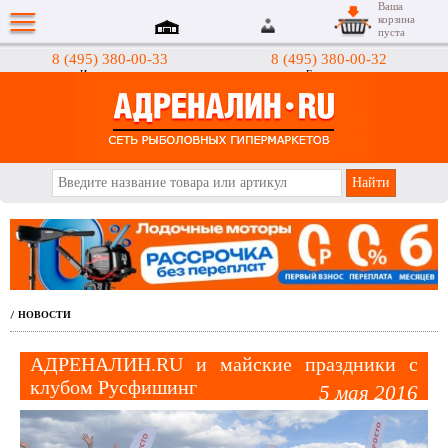
Ваша
корзина
пуста
8 (495) 380-00-33
8 (495) 380-00-32
Интернет-магазин
Гипермаркеты
АДРЕНАЛИН.RU
НОВОСТИ
/
АДРЕНАЛИН.RU и майские праздники с
клубом Русфишинг
5 мая 2016