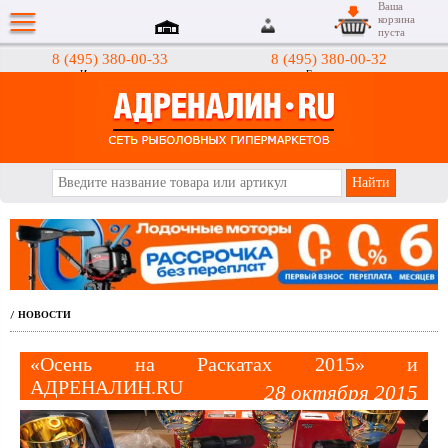
Ваша
корзина
пуста
8 (495) 380-00-33
8 (495) 380-00-32
Интернет-магазин
Гипермаркеты
АДРЕНАЛИН.RU
НОВОСТИ
/
«Осень на Раскатах 2015» и
АДРЕНАЛИН.RU
28 октября 2015