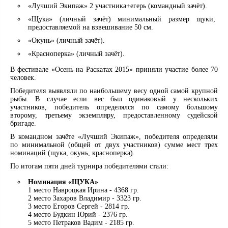
«Лучший Экипаж» 2 участника+егерь (командный зачёт).
«Щука» (личный зачёт) минимальный размер щуки,
предоставляемой на взвешивание 50 см.
«Окунь» (личный зачёт).
«Красноперка» (личный зачёт).
В фестивале «Осень на Раскатах 2015» приняли участие более 70
человек.
Победителя выявляли по наибольшему весу одной самой крупной
рыбы. В случае если вес был одинаковый у нескольких
участников, победитель определялся по самому большому
второму, третьему экземпляру, предоставленному судейской
бригаде.
В командном зачёте «Лучший Экипаж», победителя определяли
по минимальной (общей от двух участников) сумме мест трех
номинаций (щука, окунь, красноперка).
По итогам пяти дней турнира победителями стали:
Номинация «ЩУКА»
1 место Навроцкая Ирина - 4368 гр.
2 место Захаров Владимир - 3323 гр.
3 место Егоров Сергей - 2814 гр.
4 место Будкин Юрий - 2376 гр.
5 место Петраков Вадим - 2185 гр.