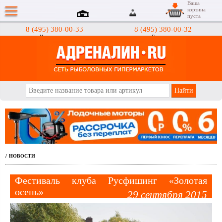
Ваша
корзина
пуста
8 (495) 380-00-33
8 (495) 380-00-32
Интернет-магазин
Гипермаркеты
АДРЕНАЛИН.RU
НОВОСТИ
/
Фестиваль клуба Русфишинг «Золотая
осень»
29 сентября 2015