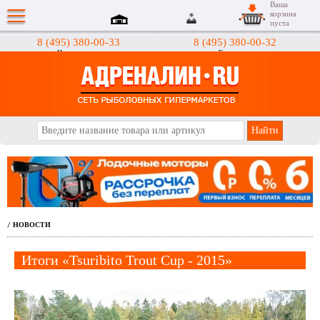
Ваша
корзина
пуста
8 (495) 380-00-33
8 (495) 380-00-32
Интернет-магазин
Гипермаркеты
АДРЕНАЛИН.RU
НОВОСТИ
/
Итоги «Tsuribito Trout Cup - 2015»
13 октября 2015