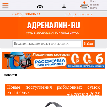
Ваша
корзина
пуста
8 (495) 380-00-33
8 (495) 380-00-32
Интернет-магазин
Гипермаркеты
АДРЕНАЛИН.RU
НОВОСТИ
/
Новые поступления рыболовных сумок
Yoshi Onyx
4 августа 2025