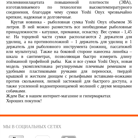
этиленвинилацетата повышенной плотности (ЭВА),
изготавливаемого по технологии высокотемпературного
соединения, благодаря чему сумки Yoshi Onyx чрезвычайно
крепкие, надежные и долговечные.
Крутая новинка - рыболовная сумка Yoshi Onyx объемом 36
литров. В ней можно разместить все необходимые рыболовные
принадлежности - катушки, приманки, оснастку. Вес сумки - 1,45
кг. На торцевой части сумки располагаются 2 держателя для
удилищ, а на противоположной – 1 держатель для удилищ и 1
держатель для рыболовного инструмента (ножниц, пассатижей
или мультитула). Также на боковой стороне нанесена линейка –
шкала в сантиметрах, позволяющая быстро измерить длину
пойманной трофейной рыбы. Как и все сумки Yoshi Onyx, новая
модель укомплектована регулируемым плечевым ремешком и
удобными пластиковыми ручками для переноски, твердой
крышкой и жестким днищем с рельефными вставками-ножками
против скольжения, липкой застежкой для быстрого доступа, а
также усиленной водонепроницаемой молнией с двумя мощными
собачками.
Ждем Вас в нашем интернет-магазине и гипермаркетах
Хороших покупок!
МЫ В СОЦИАЛЬНЫХ СЕТЯХ