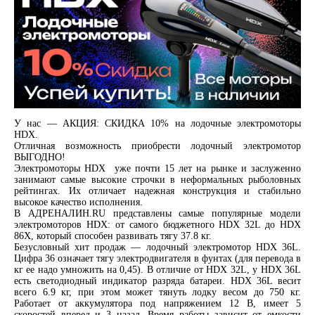
У нас — АКЦИЯ: СКИДКА 10% на лодочные электромоторы
HDX.
Отличная возможность приобрести лодочный электромотор
ВЫГОДНО!
Электромоторы HDX уже почти 15 лет на рынке и заслуженно
занимают самые высокие строчки в неформальных рыболовных
рейтингах. Их отличает надежная конструкция и стабильно
высокое качество исполнения.
В АДРЕНАЛИН.RU представлены самые популярные модели
электромоторов HDX: от самого бюджетного HDX 32L до HDX
86X, который способен развивать тягу 37.8 кг.
Безусловный хит продаж — лодочный электромотор HDX 36L.
Цифра 36 означает тягу электродвигателя в фунтах (для перевода в
кг ее надо умножить на 0,45). В отличие от HDX 32L, у HDX 36L
есть светодиодный индикатор разряда батареи. HDX 36L весит
всего 6.9 кг, при этом может тянуть лодку весом до 750 кг.
Работает от аккумулятора под напряжением 12 В, имеет 5
скоростей вперед и 3 назад. Время работы зависит от емкости