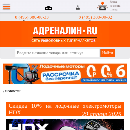
Ваша
корзина
пуста
8 (495) 380-00-33
8 (495) 380-00-32
Интернет-магазин
Гипермаркеты
АДРЕНАЛИН.RU
НОВОСТИ
/
Скидка 10% на лодочные электромоторы
HDX
29 апреля 2025