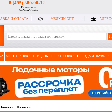
8 (495) 380-00-32
Гипермаркеты
АДРЕНАЛИН.RU
АВКА И ОПЛАТА
МЕЛКИЙ ОПТ
АДРЕС
КА
МОТОТЕХНИКА
ПРИЦЕПЫ
ЭЛЕКТРОНИКА
ОДЕЖДА И ОБУВЬ
АК
Палатки
:
Палатки