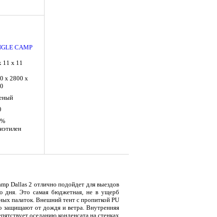
NGLE CAMP
х 11 х 11
0 x 2800 x
0
еный
0
0%
я
Тент LAKER с каркасом для
Тент LAKER с каркасом для
Эхол
иэтилен
...
...
Duo (
9 700
18 200
7 
Р
Р
mp Dallas 2 отлично подойдет для выездов
о дня. Это самая бюджетная, не в ущерб
ных палаток. Внешний тент с пропиткой PU
 защищают от дождя и ветра. Внутренняя
епятствует оседанию конденсата на стенках