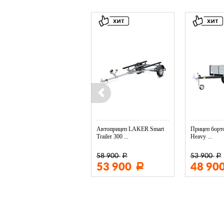
Колесо опорное МЗСА в ...
Автоприцеп LAKER Smart
Прицеп борто
Trailer 300 ...
Heavy ...
58 900
53 900
Р
Р
3 400
53 900
48 90
Р
Р