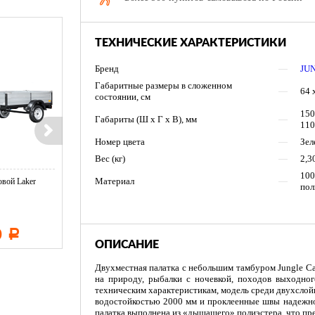
ТЕХНИЧЕСКИЕ ХАРАКТЕРИСТИКИ
Бренд
—
JU
Габаритные размеры в cложенном
—
64 
состоянии, см
150
Габариты (Ш х Г х В), мм
—
110
Номер цвета
—
Зел
Вес (кг)
—
2,3
10
Материал
—
вой Laker
Тент LAKER с каркасом для
Тент LAKER с каркасом дл
пол
...
...
0
11 600
19 500
Р
Р
Р
ОПИСАНИЕ
Двухместная палатка с небольшим тамбуром Jungle Ca
на природу, рыбалки с ночевкой, походов выходног
техническим характеристикам, модель среди двухслой
водостойкостью 2000 мм и проклеенные швы надежно
палатка выполнена из «дышащего» полиэстера, что пр