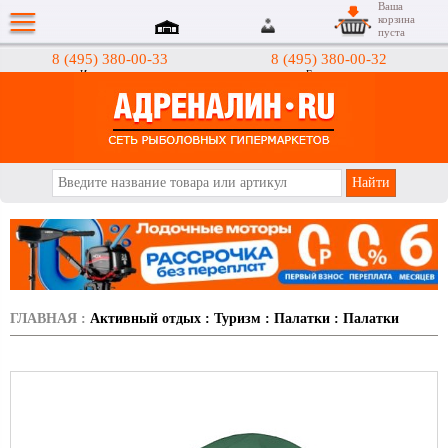
Ваша
корзина
пуста
8 (495) 380-00-33
8 (495) 380-00-32
Интернет-магазин
Гипермаркеты
АДРЕНАЛИН.RU
ГЛАВНАЯ
:
Активный отдых
:
Туризм
:
Палатки
:
Палатки