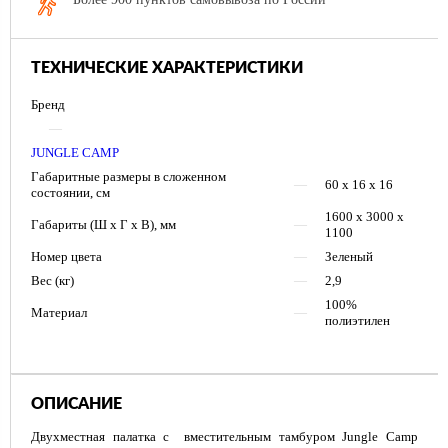
ТЕХНИЧЕСКИЕ ХАРАКТЕРИСТИКИ
Бренд
—
JUNGLE CAMP
Габаритные размеры в cложенном
—
60 х 16 х 16
состоянии, см
1600 х 3000 х
Габариты (Ш х Г х В), мм
—
1100
Номер цвета
—
Зеленый
Вес (кг)
—
2,9
100%
Материал
—
полиэтилен
ОПИСАНИЕ
Двухместная палатка с вместительным тамбуром Jungle Camp