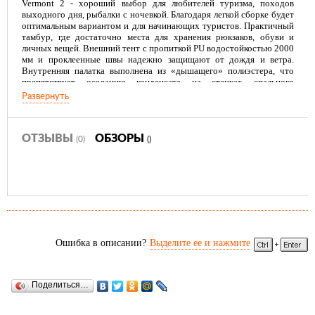
Vermont 2 - хороший выбор для любителей туризма, походов
выходного дня, рыбалки с ночевкой. Благодаря легкой сборке будет
оптимальным вариантом и для начинающих туристов. Практичный
тамбур, где достаточно места для хранения рюкзаков, обуви и
личных вещей. Внешний тент с пропиткой PU водостойкостью 2000
мм и проклеенные швы надежно защищают от дождя и ветра.
Внутренняя палатка выполнена из «дышащего» полиэстера, что
препятствует оседанию конденсата на стенках спального
помещения. Противомоскитная сетка в полный размер двери и
Развернуть
вентиляционное окно на задней стенке палатки обеспечивают
хорошую вентиляцию и препятствуют проникновению насекомых.
Для организации пространства внутри палатки предусмотрены
карманы для мелочей, крючок для подвешивания фонаря.
ОТЗЫВЫ
ОБЗОРЫ
(0)
()
Преимущества:
Палатка легко и быстро устанавливается
Тент палатки из полиэстера, с пропиткой PU водостойкостью 2000
мм, надежно защитит от дождя и ветра, все швы проклеены
Каркас выполнен из прочного стеклопластика
Дно изготовлено из прочного армированного полиэтилена
Ошибка в описании?
Выделите ее и нажмите
Внутренняя палатка, выполненная из "дышащего" полиэстера,
обеспечивает вентиляцию помещения и позволяет конденсату
испаряться, не проникая внутрь палатки
Удобная D-образная дверь на входе во внутреннюю палатку
Поделиться…
Москитная сетка на входе в спальное отделение в полный размер
двери