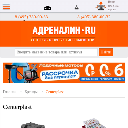
Ваша
корзина
пуста
8 (495) 380-00-33
8 (495) 380-00-32
Интернет-магазин
Гипермаркеты
АДРЕНАЛИН.RU
Главная
Бренды
Centerplast
Centerplast