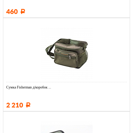
460
Р
Сумка Fisherman д/коробок ...
2 210
Р