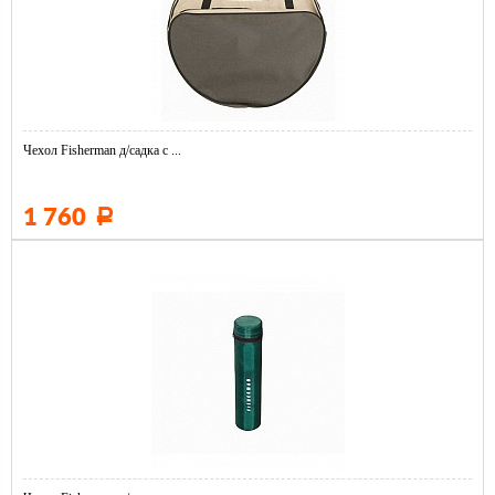
Чехол Fisherman д/садка с ...
1 760
Р