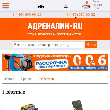
Ваша
корзина
пуста
8 (495) 380-00-33
8 (495) 380-00-32
Интернет-магазин
Гипермаркеты
АДРЕНАЛИН.RU
Главная
Бренды
Fisherman
Fisherman