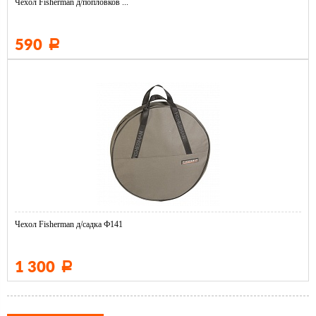
Чехол Fisherman д/попловков ...
590
Р
Чехол Fisherman д/садка Ф141
1 300
Р