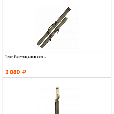
Чехол Fisherman д.спин. жест. ...
2 080
Р