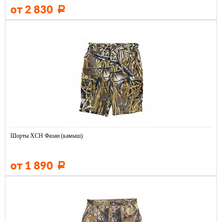
от 2 830
Р
Шорты ХСН Фазан (камыш)
от 1 890
Р