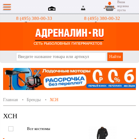
Ваша
корзина
пуста
8 (495) 380-00-33
8 (495) 380-00-32
Интернет-магазин
Гипермаркеты
АДРЕНАЛИН.RU
Главная
Бренды
ХСН
ХСН