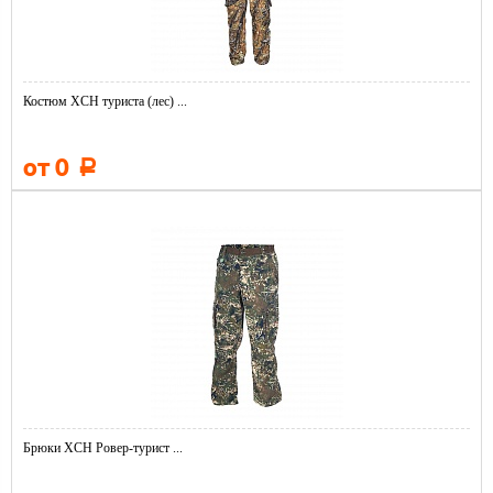
Костюм ХСН туриста (лес) ...
от 0
Р
Брюки ХСН Ровер-турист ...