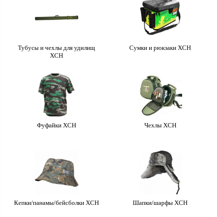
Тубусы и чехлы для удилищ
Сумки и рюкзаки ХСН
ХСН
Фуфайки ХСН
Чехлы ХСН
Кепки/панамы/бейсболки ХСН
Шапки/шарфы ХСН