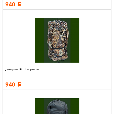
940
Р
Дождевик ХСН на рюкзак ...
940
Р