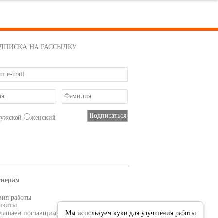
ДПИСКА НА РАССЫЛКУ
мужской
женский
тнерам
вия работы
изиты
лашаем поставщиков
Мы используем куки для улучшения работы